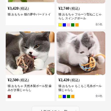
¥
3,420
¥
2,740
(税込)
(税込)
猫 おもちゃ 猫の夢中バードトイ
猫 おもちゃ フルーツ型ねこじゃ
らし スイングボール
全
5
色
¥
2,500
¥
2,420
(税込)
(税込)
猫 おもちゃ 天然木製ボール型 歯
猫 おもちゃ もこもこ毛糸ボール
みがき猫じゃらし
猫じゃらし
全
4
色