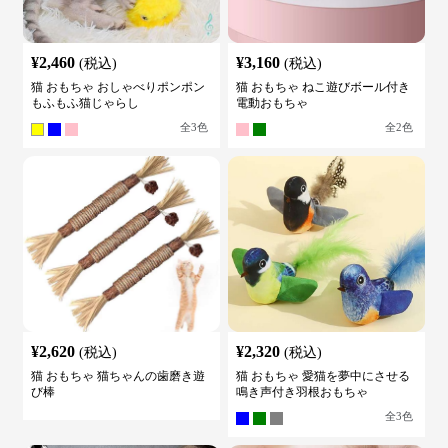
¥
2,460
¥
3,160
(税込)
(税込)
猫 おもちゃ おしゃべりポンポン
猫 おもちゃ ねこ遊びボール付き
もふもふ猫じゃらし
電動おもちゃ
全
3
色
全
2
色
¥
2,620
¥
2,320
(税込)
(税込)
猫 おもちゃ 猫ちゃんの歯磨き遊
猫 おもちゃ 愛猫を夢中にさせる
び棒
鳴き声付き羽根おもちゃ
全
3
色