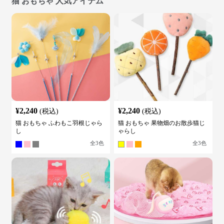
猫 おもちゃ 人気アイテム
¥
2,240
¥
2,240
(税込)
(税込)
猫 おもちゃ ふわもこ羽根じゃら
猫 おもちゃ 果物畑のお散歩猫じ
し
ゃらし
全
3
色
全
3
色