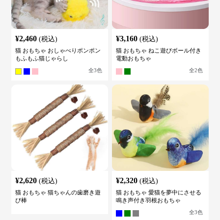
¥
2,460
¥
3,160
(税込)
(税込)
猫 おもちゃ おしゃべりポンポン
猫 おもちゃ ねこ遊びボール付き
もふもふ猫じゃらし
電動おもちゃ
全
3
色
全
2
色
¥
2,620
¥
2,320
(税込)
(税込)
猫 おもちゃ 猫ちゃんの歯磨き遊
猫 おもちゃ 愛猫を夢中にさせる
び棒
鳴き声付き羽根おもちゃ
全
3
色