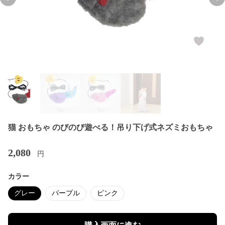
Previous slide
Nex
猫 おもちゃ のびのび遊べる！吊り下げ式ネズミおもちゃ
2,080
円
カラー
グレー
パープル
ピンク