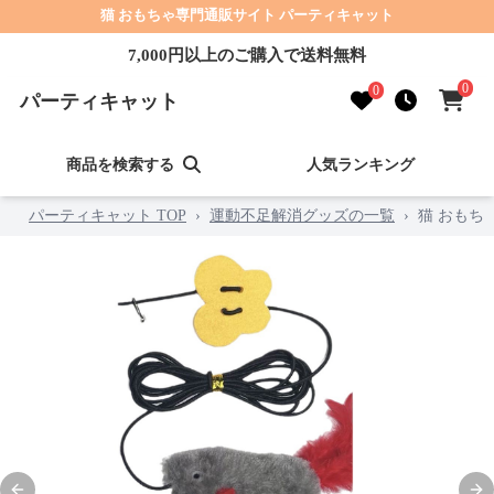
猫 おもちゃ専門通販サイト パーティキャット
7,000円以上のご購入で送料無料
0
0
パーティキャット
商品を検索する
人気ランキング
パーティキャット TOP
›
運動不足解消グッズの一覧
›
猫 おもち