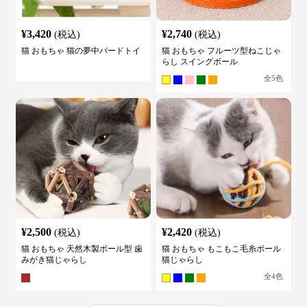
¥
3,420
¥
2,740
(税込)
(税込)
猫 おもちゃ 猫の夢中バードトイ
猫 おもちゃ フルーツ型ねこじゃ
らし スイングボール
全
5
色
¥
2,500
¥
2,420
(税込)
(税込)
猫 おもちゃ 天然木製ボール型 歯
猫 おもちゃ もこもこ毛糸ボール
みがき猫じゃらし
猫じゃらし
全
4
色