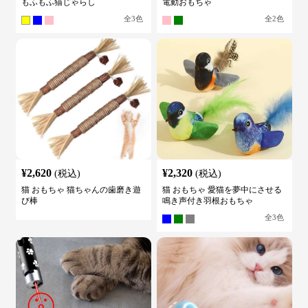
もふもふ猫じゃらし
電動おもちゃ
全
3
色
全
2
色
¥
2,620
¥
2,320
(税込)
(税込)
猫 おもちゃ 猫ちゃんの歯磨き遊
猫 おもちゃ 愛猫を夢中にさせる
び棒
鳴き声付き羽根おもちゃ
全
3
色