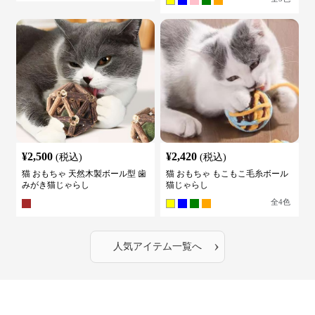
¥
2,500
¥
2,420
(税込)
(税込)
猫 おもちゃ 天然木製ボール型 歯
猫 おもちゃ もこもこ毛糸ボール
みがき猫じゃらし
猫じゃらし
全
4
色
›
人気アイテム一覧へ