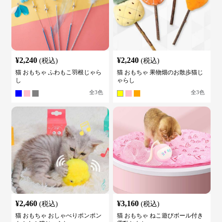
¥
2,240
¥
2,240
(税込)
(税込)
猫 おもちゃ ふわもこ羽根じゃら
猫 おもちゃ 果物畑のお散歩猫じ
し
ゃらし
全
3
色
全
3
色
¥
2,460
¥
3,160
(税込)
(税込)
猫 おもちゃ おしゃべりポンポン
猫 おもちゃ ねこ遊びボール付き