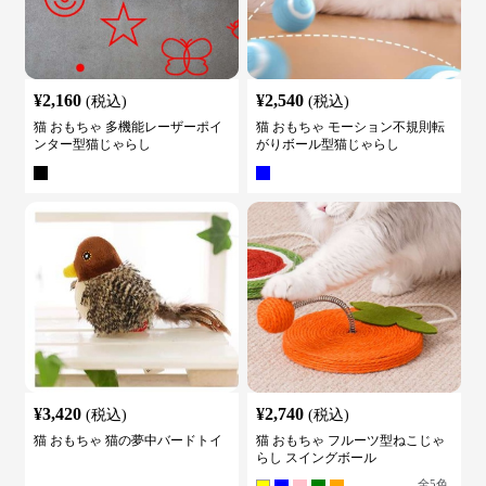
¥
2,160
¥
2,540
(税込)
(税込)
猫 おもちゃ 多機能レーザーポイ
猫 おもちゃ モーション不規則転
ンター型猫じゃらし
がりボール型猫じゃらし
¥
3,420
¥
2,740
(税込)
(税込)
猫 おもちゃ 猫の夢中バードトイ
猫 おもちゃ フルーツ型ねこじゃ
らし スイングボール
全
5
色