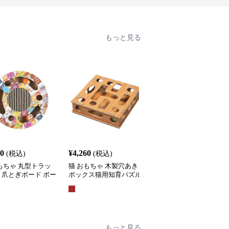
もっと見る
60
¥
4,260
¥
3,710
(税込)
(税込)
(税込)
もちゃ 丸型トラッ
猫 おもちゃ 木製穴あき
猫 おもちゃ 吸盤付きふ
き爪とぎボード ボー
ボックス猫用知育パズル
わふわポンポン スプリ
がし知育玩具
おもちゃ
グ吊り下げ猫じゃらし
もっと見る