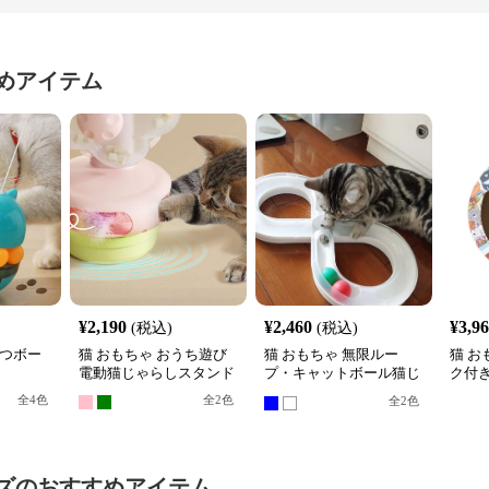
めアイテム
¥
2,190
¥
2,460
¥
3,9
(税込)
(税込)
やつボー
猫 おもちゃ おうち遊び
猫 おもちゃ 無限ルー
猫 お
電動猫じゃらしスタンド
プ・キャットボール猫じ
ク付
ゃらし
ル転
全
4
色
全
2
色
全
2
色
ズ
のおすすめアイテム