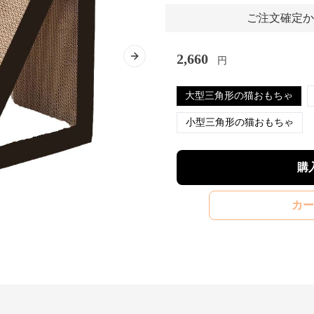
ご注文確定か
2,660
円
Next slide
大型三角形の猫おもちゃ
小型三角形の猫おもちゃ
購
カー