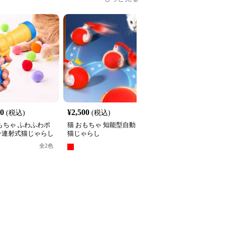
40
¥
2,500
¥
2,740
(税込)
(税込)
(税込)
もちゃ ふわふわポ
猫 おもちゃ 知能型自動
猫 おもちゃ もふもふ昆
ン連射式猫じゃらし
猫じゃらし
虫の猫じゃらし
全
2
色
全
3
色