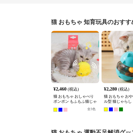
猫 おもちゃ
知育玩具
のおすす
¥
2,460
¥
2,280
(税込)
(税込)
猫 おもちゃ おしゃべり
猫 おもちゃ お
ポンポン もふもふ猫じゃ
ル型 猫じゃらし
らし
全
3
色
猫 おもちゃ
運動不足解消グッ