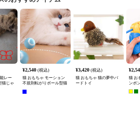
¥
2,540
¥
3,420
¥
2,5
(税込)
(税込)
機能レー
猫 おもちゃ モーション
猫 おもちゃ 猫の夢中バ
猫 お
型猫じゃ
不規則転がりボール型猫
ードトイ
ンポ
じゃらし