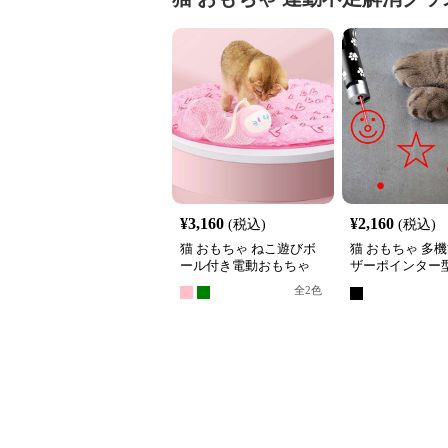
¥
3,160
¥
2,160
(税込)
(税込)
猫 おもちゃ ねこ遊びボ
猫 おもちゃ 多
ール付き電動おもちゃ
ザーポインター
らし
全
2
色