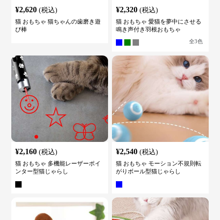
¥
2,620
¥
2,320
(税込)
(税込)
猫 おもちゃ 猫ちゃんの歯磨き遊
猫 おもちゃ 愛猫を夢中にさせる
び棒
鳴き声付き羽根おもちゃ
全
3
色
¥
2,160
¥
2,540
(税込)
(税込)
猫 おもちゃ 多機能レーザーポイ
猫 おもちゃ モーション不規則転
ンター型猫じゃらし
がりボール型猫じゃらし