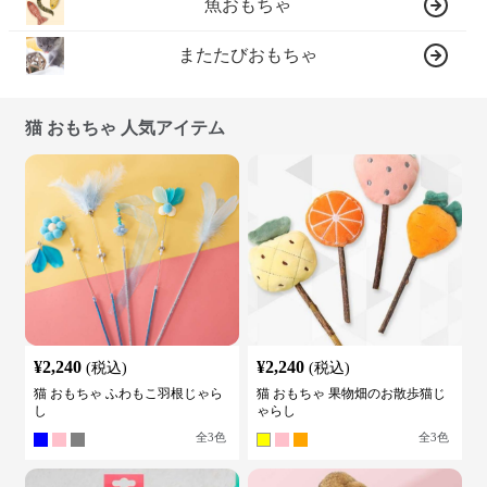
魚おもちゃ
またたびおもちゃ
猫 おもちゃ 人気アイテム
¥
2,240
¥
2,240
(税込)
(税込)
猫 おもちゃ ふわもこ羽根じゃら
猫 おもちゃ 果物畑のお散歩猫じ
し
ゃらし
全
3
色
全
3
色