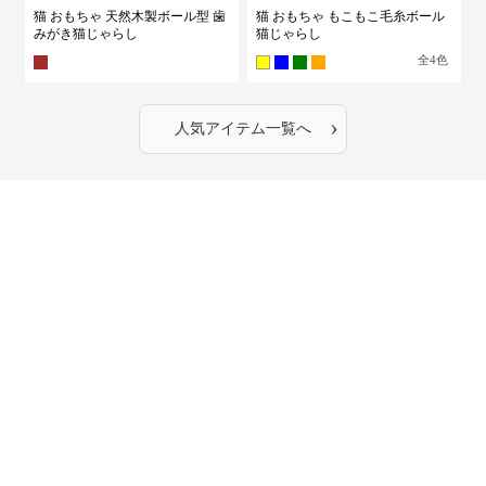
猫 おもちゃ 天然木製ボール型 歯
猫 おもちゃ もこもこ毛糸ボール
みがき猫じゃらし
猫じゃらし
全
4
色
›
人気アイテム一覧へ