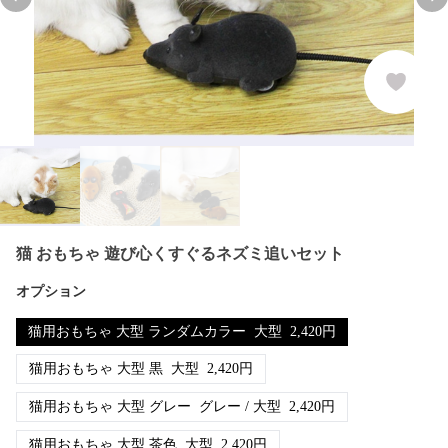
Previous slide
Nex
猫 おもちゃ 遊び心くすぐるネズミ追いセット
オプション
猫用おもちゃ 大型 ランダムカラー
大型
2,420
円
猫用おもちゃ 大型 黒
大型
2,420
円
猫用おもちゃ 大型 グレー
グレー / 大型
2,420
円
猫用おもちゃ 大型 茶色
大型
2,420
円