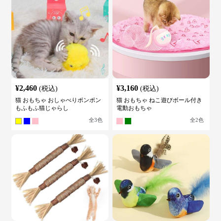
¥
2,460
¥
3,160
(税込)
(税込)
猫 おもちゃ おしゃべりポンポン
猫 おもちゃ ねこ遊びボール付き
もふもふ猫じゃらし
電動おもちゃ
全
3
色
全
2
色