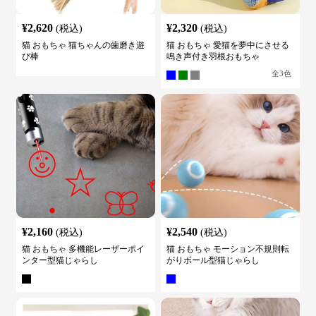
¥
2,620
¥
2,320
(税込)
(税込)
猫 おもちゃ 猫ちゃんの歯磨き遊
猫 おもちゃ 愛猫を夢中にさせる
び棒
鳴き声付き羽根おもちゃ
全
3
色
¥
2,160
¥
2,540
(税込)
(税込)
猫 おもちゃ 多機能レーザーポイ
猫 おもちゃ モーション不規則転
ンター型猫じゃらし
がりボール型猫じゃらし