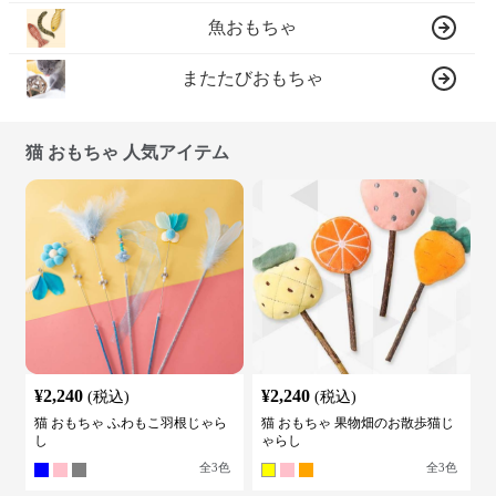
魚おもちゃ
またたびおもちゃ
猫 おもちゃ 人気アイテム
¥
2,240
¥
2,240
(税込)
(税込)
猫 おもちゃ ふわもこ羽根じゃら
猫 おもちゃ 果物畑のお散歩猫じ
し
ゃらし
全
3
色
全
3
色