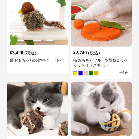
¥
3,420
¥
2,740
(税込)
(税込)
猫 おもちゃ 猫の夢中バードトイ
猫 おもちゃ フルーツ型ねこじゃ
らし スイングボール
全
5
色