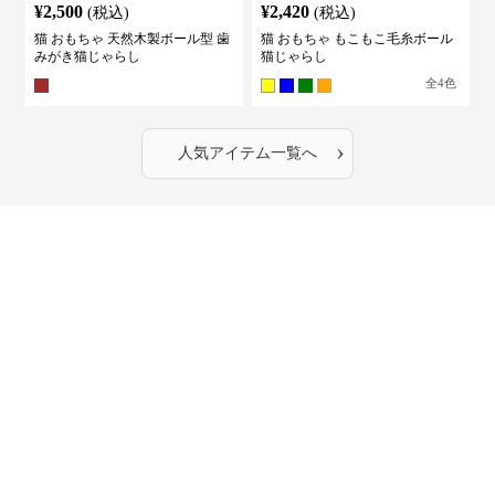
¥
2,500
¥
2,420
(税込)
(税込)
猫 おもちゃ 天然木製ボール型 歯
猫 おもちゃ もこもこ毛糸ボール
みがき猫じゃらし
猫じゃらし
全
4
色
›
人気アイテム一覧へ