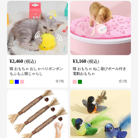
¥
2,460
¥
3,160
(税込)
(税込)
猫 おもちゃ おしゃべりポンポン
猫 おもちゃ ねこ遊びボール付き
もふもふ猫じゃらし
電動おもちゃ
全
3
色
全
2
色