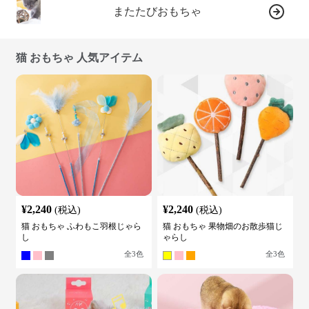
またたびおもちゃ
猫 おもちゃ 人気アイテム
¥
2,240
¥
2,240
(税込)
(税込)
猫 おもちゃ ふわもこ羽根じゃら
猫 おもちゃ 果物畑のお散歩猫じ
し
ゃらし
全
3
色
全
3
色