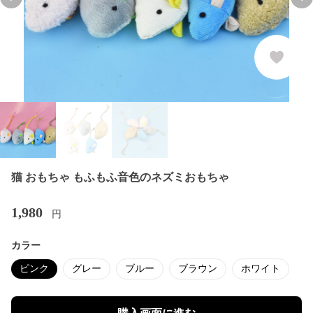
Previous slide
Nex
猫 おもちゃ もふもふ音色のネズミおもちゃ
1,980
円
カラー
ピンク
グレー
ブルー
ブラウン
ホワイト