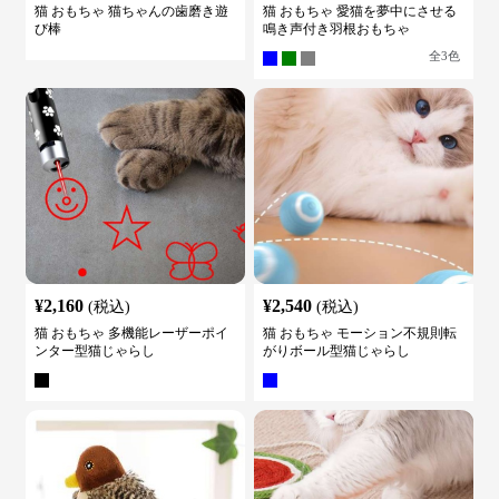
猫 おもちゃ 猫ちゃんの歯磨き遊
猫 おもちゃ 愛猫を夢中にさせる
び棒
鳴き声付き羽根おもちゃ
全
3
色
¥
2,160
¥
2,540
(税込)
(税込)
猫 おもちゃ 多機能レーザーポイ
猫 おもちゃ モーション不規則転
ンター型猫じゃらし
がりボール型猫じゃらし