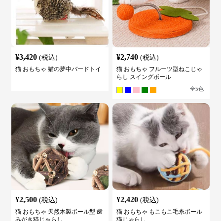
¥
3,420
¥
2,740
(税込)
(税込)
猫 おもちゃ 猫の夢中バードトイ
猫 おもちゃ フルーツ型ねこじゃ
らし スイングボール
全
5
色
¥
2,500
¥
2,420
(税込)
(税込)
猫 おもちゃ 天然木製ボール型 歯
猫 おもちゃ もこもこ毛糸ボール
みがき猫じゃらし
猫じゃらし