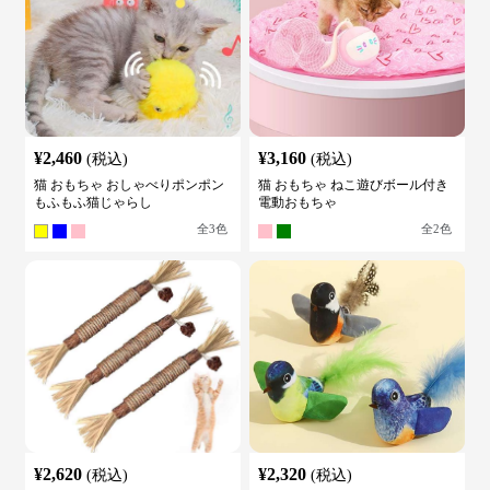
¥
2,460
¥
3,160
(税込)
(税込)
猫 おもちゃ おしゃべりポンポン
猫 おもちゃ ねこ遊びボール付き
もふもふ猫じゃらし
電動おもちゃ
全
3
色
全
2
色
¥
2,620
¥
2,320
(税込)
(税込)