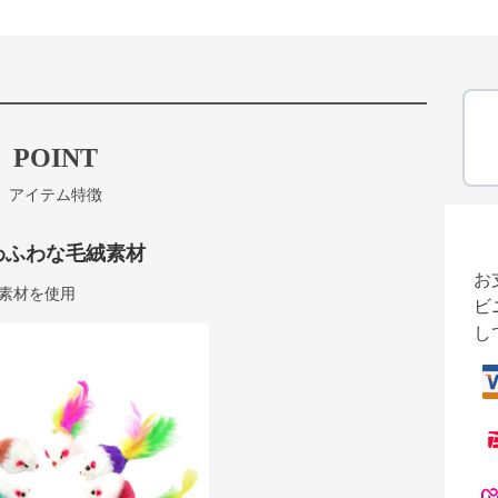
POINT
アイテム特徴
わふわな毛絨素材
お
素材を使用
ビ
し