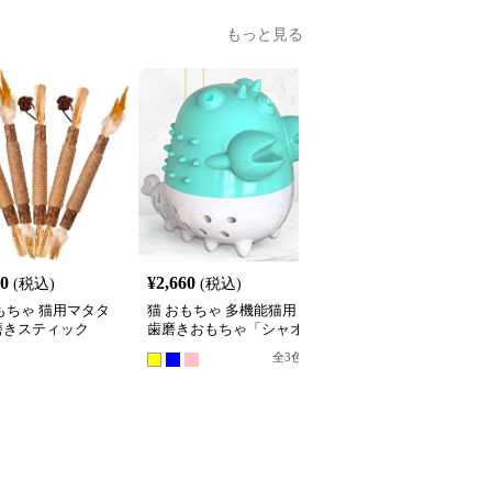
もっと見る
60
¥
2,660
¥
3,740
(税込)
(税込)
(税込)
もちゃ 猫用マタタ
猫 おもちゃ 多機能猫用
猫 おもちゃ 猫用魚型歯
磨きスティック
歯磨きおもちゃ「シャオ
磨きおもちゃ 木棒付き
ロンシャー」
ット
全
3
色