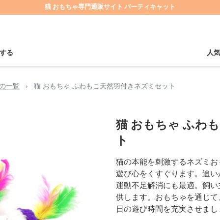
猫 おもちゃ専門通販サイト パーティキャット
する
人
の一覧
›
猫 おもちゃ ふわもこ天然羽付きネズミセット
猫 おもちゃ ふわ
ト
猫の本能を刺激するネズミお
遊び心をくすぐります。追い
運動不足解消にも最適。飼い
供します。おもちゃを通じて
日の遊び時間を充実させまし