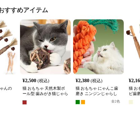
おすすめアイテム
¥
2,500
¥
2,380
¥
2,1
(税込)
(税込)
ちゃんの
猫 おもちゃ 天然木製ボ
猫 おもちゃ にゃんこ歯
猫 お
ール型 歯みがき猫じゃら
磨き ニンジンじゃらし
ビ歯
し
全
2
色