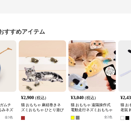
おすすめアイテム
¥
2,900
¥
3,040
¥
2,4
(税込)
(税込)
ンガムチ
猫 おもちゃ 麻紐巻きネ
猫 おもちゃ 遠隔操作式
猫 お
るみネズ
ズミおもちゃ ひとり遊び
電動走行ネズミおもちゃ
老鼠
セット
用小型マウス
ミぬ
全
2
色
全
3
色