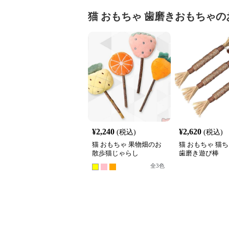
猫 おもちゃ
歯磨きおもちゃ
の
¥
2,240
¥
2,620
(税込)
(税込)
猫 おもちゃ 果物畑のお
猫 おもちゃ 猫
散歩猫じゃらし
歯磨き遊び棒
全
3
色