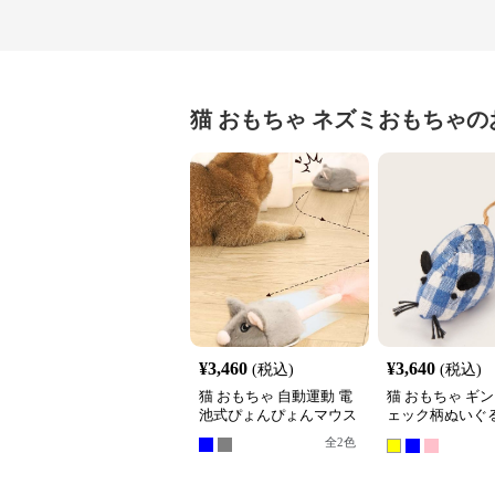
猫 おもちゃ
ネズミおもちゃ
の
¥
3,460
¥
3,640
(税込)
(税込)
猫 おもちゃ 自動運動 電
猫 おもちゃ ギ
池式ぴょんぴょんマウス
ェック柄ぬいぐ
ミおもちゃ3個
全
2
色