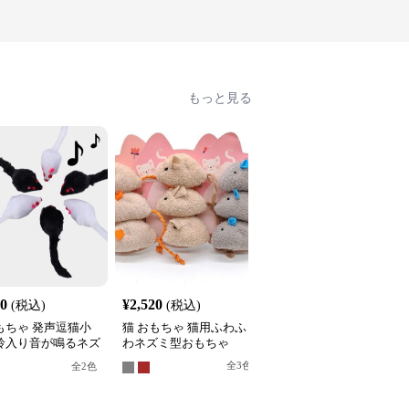
もっと見る
30
¥
2,520
¥
2,490
(税込)
(税込)
(税込)
もちゃ 発声逗猫小
猫 おもちゃ 猫用ふわふ
猫 おもちゃ ぜんまい式
 鈴入り音が鳴るネズ
わネズミ型おもちゃ
動くネズミ型猫用玩具
いぐるみ
全
3
色
全
4
色
全
2
色