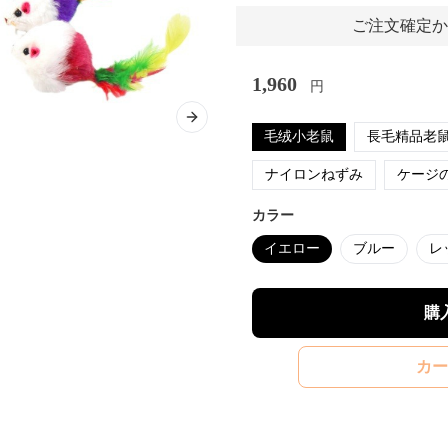
ご注文確定か
1,960
円
Next slide
毛绒小老鼠
長毛精品老
ナイロンねずみ
ケージ
カラー
イエロー
ブルー
レ
購
カー