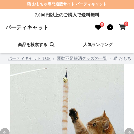
猫 おもちゃ専門通販サイト パーティキャット
7,000円以上のご購入で送料無料
0
0
パーティキャット
商品を検索する
人気ランキング
パーティキャット TOP
›
運動不足解消グッズの一覧
›
猫 おもち