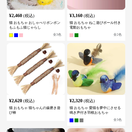
¥
2,460
¥
3,160
(税込)
(税込)
猫 おもちゃ おしゃべりポンポン
猫 おもちゃ ねこ遊びボール付き
もふもふ猫じゃらし
電動おもちゃ
全
3
色
全
2
色
¥
2,620
¥
2,320
(税込)
(税込)
猫 おもちゃ 猫ちゃんの歯磨き遊
猫 おもちゃ 愛猫を夢中にさせる
び棒
鳴き声付き羽根おもちゃ
全
3
色