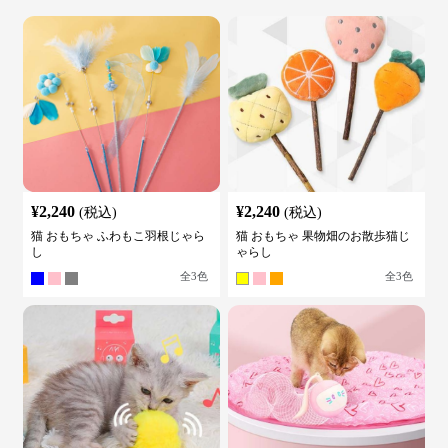
¥
2,240
¥
2,240
(税込)
(税込)
猫 おもちゃ ふわもこ羽根じゃら
猫 おもちゃ 果物畑のお散歩猫じ
し
ゃらし
全
3
色
全
3
色