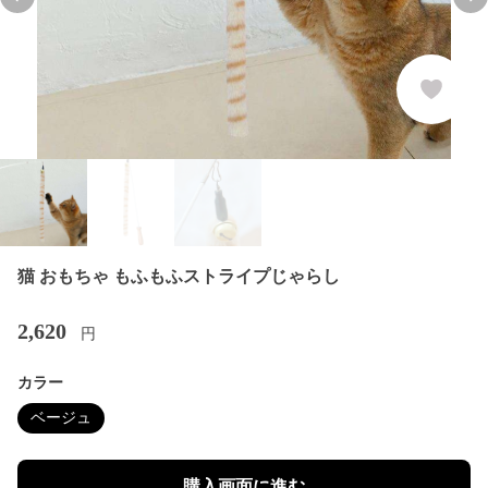
Previous slide
Nex
猫 おもちゃ もふもふストライプじゃらし
2,620
円
カラー
ベージュ
購入画面に進む