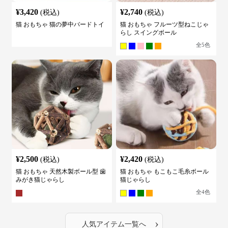
¥
3,420
¥
2,740
(税込)
(税込)
猫 おもちゃ 猫の夢中バードトイ
猫 おもちゃ フルーツ型ねこじゃ
らし スイングボール
全
5
色
¥
2,500
¥
2,420
(税込)
(税込)
猫 おもちゃ 天然木製ボール型 歯
猫 おもちゃ もこもこ毛糸ボール
みがき猫じゃらし
猫じゃらし
全
4
色
›
人気アイテム一覧へ