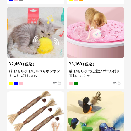
¥
2,460
¥
3,160
(税込)
(税込)
猫 おもちゃ おしゃべりポンポン
猫 おもちゃ ねこ遊びボール付き
もふもふ猫じゃらし
電動おもちゃ
全
3
色
全
2
色