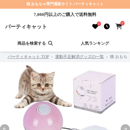
猫 おもちゃ専門通販サイト パーティキャット
7,000円以上のご購入で送料無料
0
0
パーティキャット
商品を検索する
人気ランキング
パーティキャット TOP
›
運動不足解消グッズの一覧
›
猫 おもち