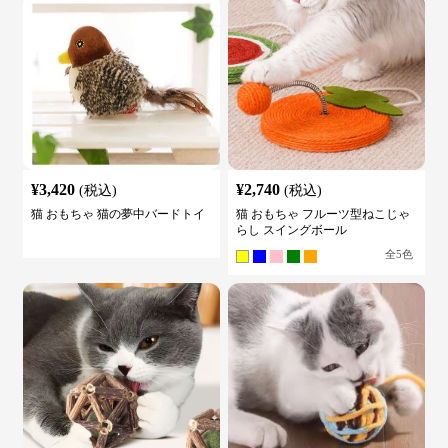
¥
3,420
¥
2,740
(税込)
(税込)
猫 おもちゃ 猫の夢中バードトイ
猫 おもちゃ フルーツ型ねこじゃ
らし スイングボール
全
5
色