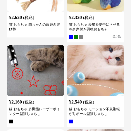
¥
2,620
¥
2,320
(税込)
(税込)
猫 おもちゃ 猫ちゃんの歯磨き遊
猫 おもちゃ 愛猫を夢中にさせる
び棒
鳴き声付き羽根おもちゃ
全
3
色
¥
2,160
¥
2,540
(税込)
(税込)
猫 おもちゃ 多機能レーザーポイ
猫 おもちゃ モーション不規則転
ンター型猫じゃらし
がりボール型猫じゃらし