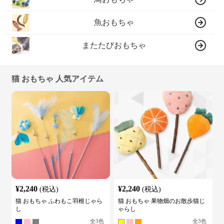
魚おもちゃ
またたびおもちゃ
猫 おもちゃ 人気アイテム
¥
2,240
¥
2,240
(税込)
(税込)
猫 おもちゃ ふわもこ羽根じゃら
猫 おもちゃ 果物畑のお散歩猫じ
し
ゃらし
全
3
色
全
3
色