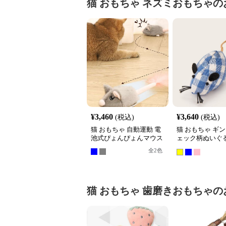
猫 おもちゃ
ネズミおもちゃ
の
¥
3,460
¥
3,640
(税込)
(税込)
猫 おもちゃ 自動運動 電
猫 おもちゃ ギ
池式ぴょんぴょんマウス
ェック柄ぬいぐ
ミおもちゃ3個
全
2
色
猫 おもちゃ
歯磨きおもちゃ
の