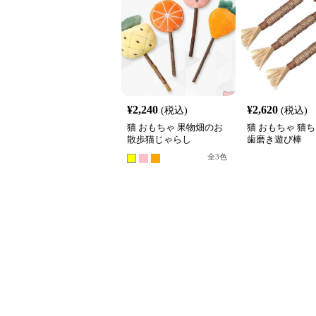
¥
2,240
¥
2,620
(税込)
(税込)
猫 おもちゃ 果物畑のお
猫 おもちゃ 猫
散歩猫じゃらし
歯磨き遊び棒
全
3
色