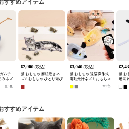
おすすめアイテム
¥
2,900
¥
3,040
¥
2,4
(税込)
(税込)
ンガムチ
猫 おもちゃ 麻紐巻きネ
猫 おもちゃ 遠隔操作式
猫 お
るみネズ
ズミおもちゃ ひとり遊び
電動走行ネズミおもちゃ
老鼠
セット
用小型マウス
ミぬ
全
2
色
全
3
色
おすすめアイテム