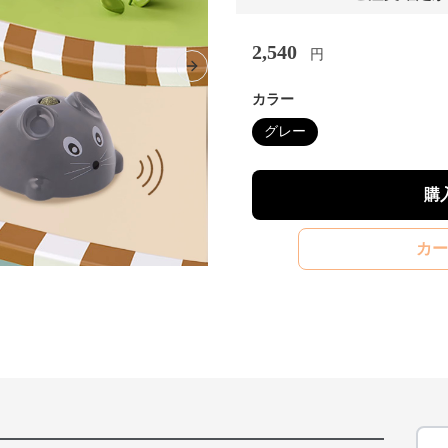
2,540
円
Next slide
カラー
グレー
購
カー