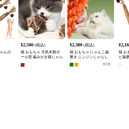
¥
2,500
¥
2,380
¥
2,1
(税込)
(税込)
ちゃんの
猫 おもちゃ 天然木製ボ
猫 おもちゃ にゃんこ歯
猫 お
ール型 歯みがき猫じゃら
磨き ニンジンじゃらし
ビ歯
し
全
2
色