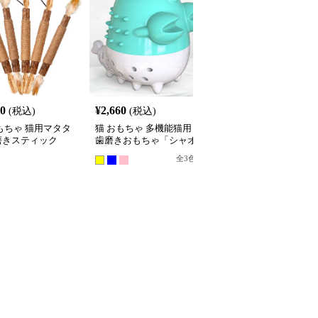
60
¥
2,660
¥
3,740
(税込)
(税込)
(税込)
もちゃ 猫用マタタ
猫 おもちゃ 多機能猫用
猫 おもちゃ 猫用魚型歯
磨きスティック
歯磨きおもちゃ「シャオ
磨きおもちゃ 木棒付き
ロンシャー」
ット
全
3
色