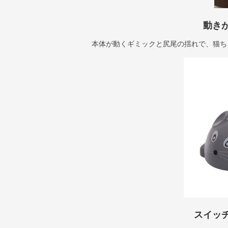
動き
本体が動くギミックと尻尾の揺れで、猫ち
スイッ