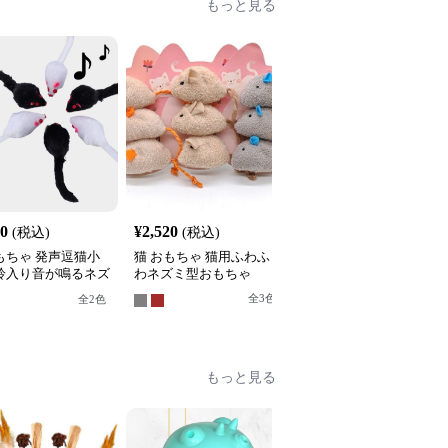
もっと見る
30
¥
2,520
¥
2,490
(税込)
(税込)
(税込)
もちゃ 発声逗猫小
猫 おもちゃ 猫用ふわふ
猫 おもちゃ ぜんまい式
 鈴入り音が鳴るネズ
わネズミ型おもちゃ
動くネズミ型猫用玩具
いぐるみ
全
3
色
全
4
色
全
2
色
もっと見る