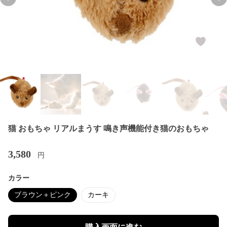
Previous slide
Nex
猫 おもちゃ リアルまうす 鳴き声機能付き猫のおもちゃ
3,580
円
カラー
ブラウン＋ピンク
カーキ