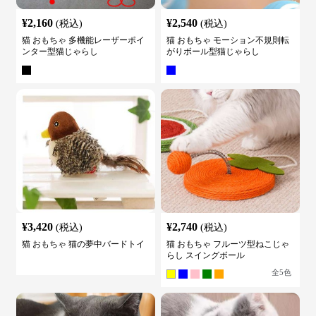
¥
2,160
¥
2,540
(税込)
(税込)
猫 おもちゃ 多機能レーザーポイ
猫 おもちゃ モーション不規則転
ンター型猫じゃらし
がりボール型猫じゃらし
¥
3,420
¥
2,740
(税込)
(税込)
猫 おもちゃ 猫の夢中バードトイ
猫 おもちゃ フルーツ型ねこじゃ
らし スイングボール
全
5
色