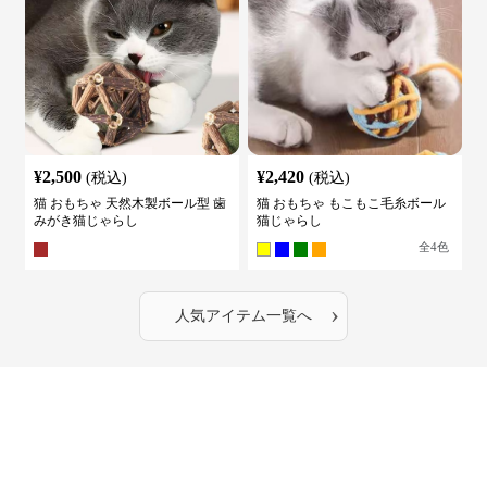
¥
2,500
¥
2,420
(税込)
(税込)
猫 おもちゃ 天然木製ボール型 歯
猫 おもちゃ もこもこ毛糸ボール
みがき猫じゃらし
猫じゃらし
全
4
色
›
人気アイテム一覧へ