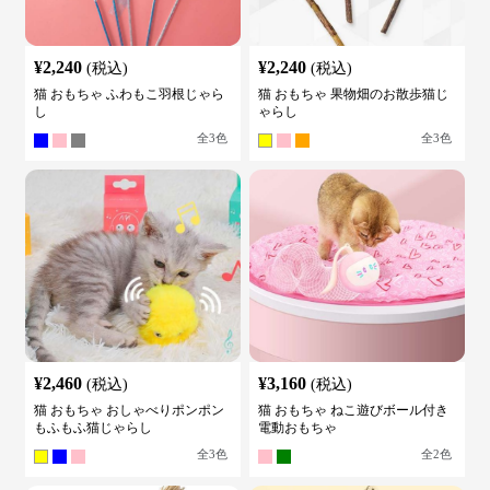
¥
2,240
¥
2,240
(税込)
(税込)
猫 おもちゃ ふわもこ羽根じゃら
猫 おもちゃ 果物畑のお散歩猫じ
し
ゃらし
全
3
色
全
3
色
¥
2,460
¥
3,160
(税込)
(税込)
猫 おもちゃ おしゃべりポンポン
猫 おもちゃ ねこ遊びボール付き
もふもふ猫じゃらし
電動おもちゃ
全
3
色
全
2
色