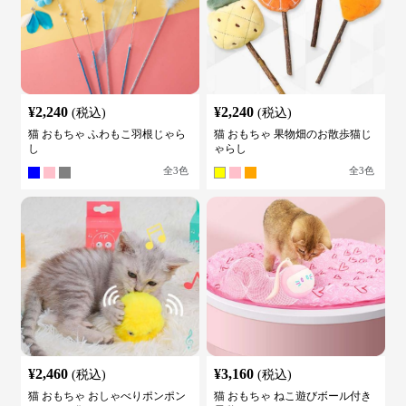
¥
2,240
¥
2,240
(税込)
(税込)
猫 おもちゃ ふわもこ羽根じゃら
猫 おもちゃ 果物畑のお散歩猫じ
し
ゃらし
全
3
色
全
3
色
¥
2,460
¥
3,160
(税込)
(税込)
猫 おもちゃ おしゃべりポンポン
猫 おもちゃ ねこ遊びボール付き