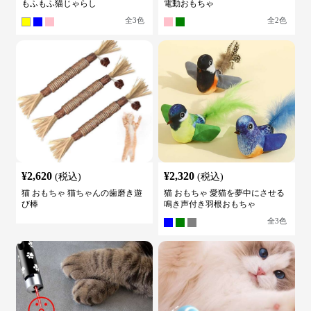
もふもふ猫じゃらし
電動おもちゃ
全
3
色
全
2
色
¥
2,620
¥
2,320
(税込)
(税込)
猫 おもちゃ 猫ちゃんの歯磨き遊
猫 おもちゃ 愛猫を夢中にさせる
び棒
鳴き声付き羽根おもちゃ
全
3
色