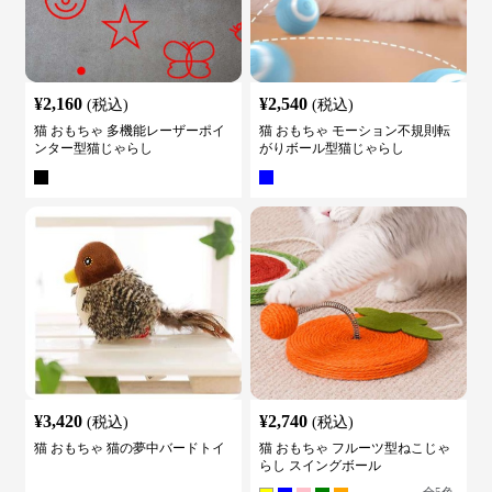
¥
2,160
¥
2,540
(税込)
(税込)
猫 おもちゃ 多機能レーザーポイ
猫 おもちゃ モーション不規則転
ンター型猫じゃらし
がりボール型猫じゃらし
¥
3,420
¥
2,740
(税込)
(税込)
猫 おもちゃ 猫の夢中バードトイ
猫 おもちゃ フルーツ型ねこじゃ
らし スイングボール
全
5
色