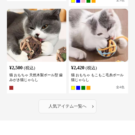
¥
2,500
¥
2,420
(税込)
(税込)
猫 おもちゃ 天然木製ボール型 歯
猫 おもちゃ もこもこ毛糸ボール
みがき猫じゃらし
猫じゃらし
全
4
色
›
人気アイテム一覧へ