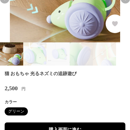
Previous slide
Nex
猫 おもちゃ 光るネズミの追跡遊び
2,500
円
カラー
グリーン
購入画面に進む