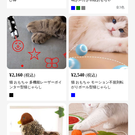
全
3
色
¥
2,160
¥
2,540
(税込)
(税込)
猫 おもちゃ 多機能レーザーポイ
猫 おもちゃ モーション不規則転
ンター型猫じゃらし
がりボール型猫じゃらし