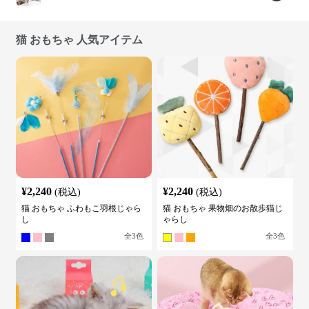
猫 おもちゃ 人気アイテム
¥
2,240
¥
2,240
(税込)
(税込)
猫 おもちゃ ふわもこ羽根じゃら
猫 おもちゃ 果物畑のお散歩猫じ
し
ゃらし
全
3
色
全
3
色