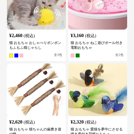
¥
2,460
¥
3,160
(税込)
(税込)
猫 おもちゃ おしゃべりポンポン
猫 おもちゃ ねこ遊びボール付き
もふもふ猫じゃらし
電動おもちゃ
全
3
色
全
2
色
¥
2,620
¥
2,320
(税込)
(税込)
猫 おもちゃ 猫ちゃんの歯磨き遊
猫 おもちゃ 愛猫を夢中にさせる
び棒
鳴き声付き羽根おもちゃ