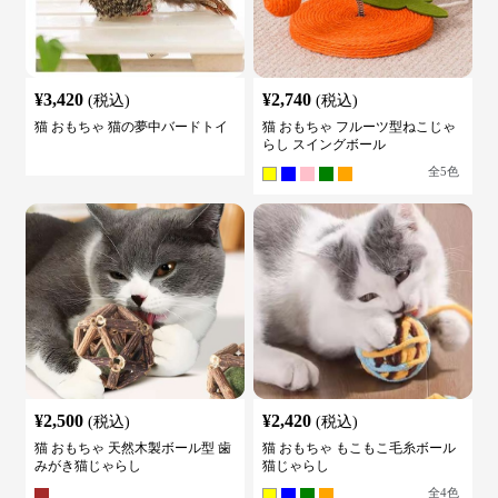
¥
3,420
¥
2,740
(税込)
(税込)
猫 おもちゃ 猫の夢中バードトイ
猫 おもちゃ フルーツ型ねこじゃ
らし スイングボール
全
5
色
¥
2,500
¥
2,420
(税込)
(税込)
猫 おもちゃ 天然木製ボール型 歯
猫 おもちゃ もこもこ毛糸ボール
みがき猫じゃらし
猫じゃらし
全
4
色