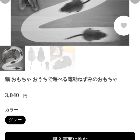
Previous slide
Nex
猫 おもちゃ おうちで遊べる電動ねずみのおもちゃ
3,040
円
カラー
グレー
購入画面に進む