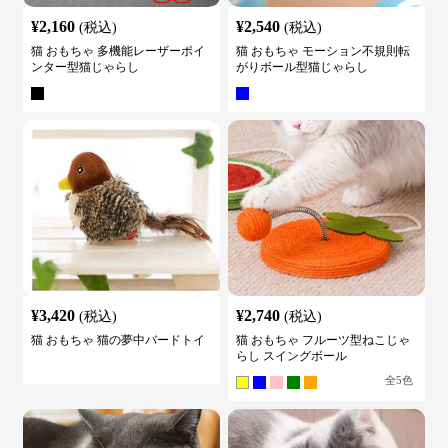
¥
2,160
¥
2,540
(税込)
(税込)
猫 おもちゃ 多機能レーザーポイ
猫 おもちゃ モーション不規則転
ンター型猫じゃらし
がりボール型猫じゃらし
¥
3,420
¥
2,740
(税込)
(税込)
猫 おもちゃ 猫の夢中バードトイ
猫 おもちゃ フルーツ型ねこじゃ
らし スイングボール
全
5
色