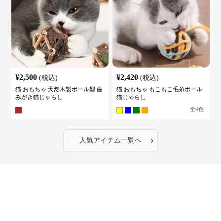
¥
2,500
¥
2,420
(税込)
(税込)
猫 おもちゃ 天然木製ボール型 歯
猫 おもちゃ もこもこ毛糸ボール
みがき猫じゃらし
猫じゃらし
全
4
色
›
人気アイテム一覧へ