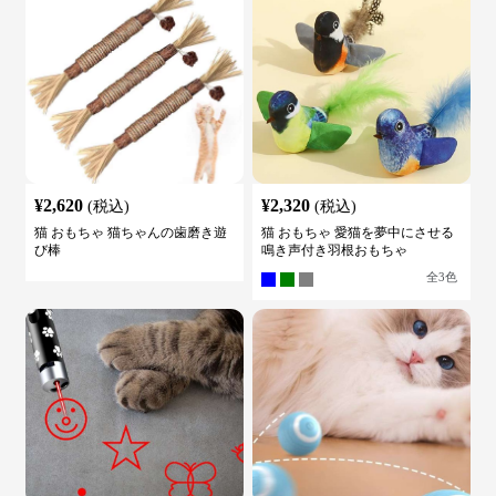
¥
2,620
¥
2,320
(税込)
(税込)
猫 おもちゃ 猫ちゃんの歯磨き遊
猫 おもちゃ 愛猫を夢中にさせる
び棒
鳴き声付き羽根おもちゃ
全
3
色