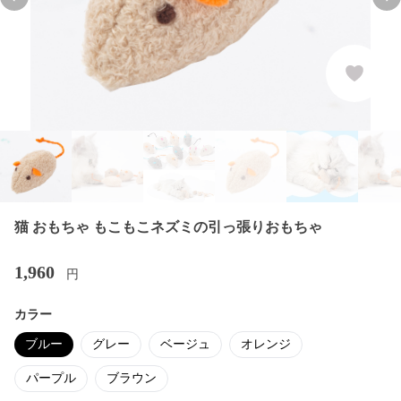
Previous slide
Nex
猫 おもちゃ もこもこネズミの引っ張りおもちゃ
1,960
円
カラー
ブルー
グレー
ベージュ
オレンジ
パープル
ブラウン