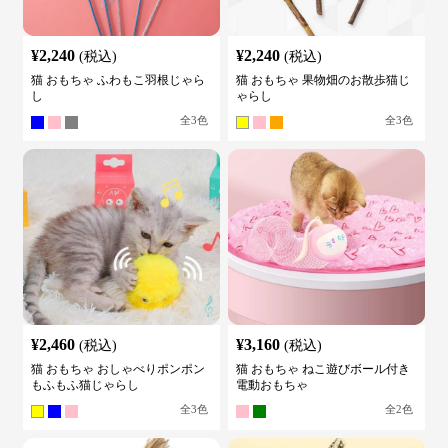
¥
2,240
¥
2,240
(税込)
(税込)
猫 おもちゃ ふわもこ羽根じゃら
猫 おもちゃ 果物畑のお散歩猫じ
し
ゃらし
全
3
色
全
3
色
¥
2,460
¥
3,160
(税込)
(税込)
猫 おもちゃ おしゃべりポンポン
猫 おもちゃ ねこ遊びボール付き
もふもふ猫じゃらし
電動おもちゃ
全
3
色
全
2
色