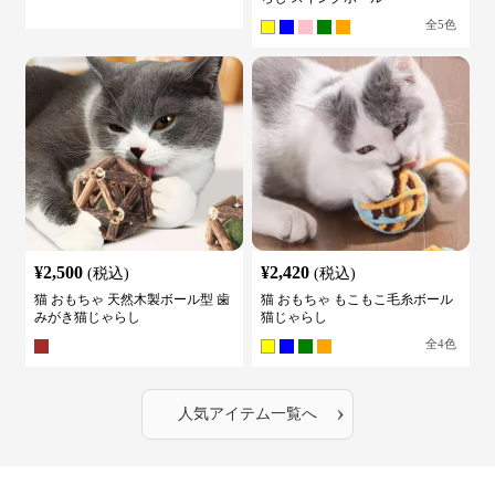
全
5
色
¥
2,500
¥
2,420
(税込)
(税込)
猫 おもちゃ 天然木製ボール型 歯
猫 おもちゃ もこもこ毛糸ボール
みがき猫じゃらし
猫じゃらし
全
4
色
›
人気アイテム一覧へ