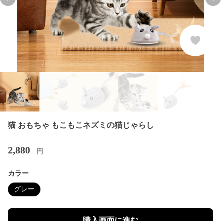
Previous slide
Nex
猫 おもちゃ もこもこネズミの猫じゃらし
2,880
円
カラー
グレー
購入画面に進む