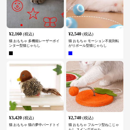
¥
2,160
¥
2,540
(税込)
(税込)
猫 おもちゃ 多機能レーザーポイ
猫 おもちゃ モーション不規則転
ンター型猫じゃらし
がりボール型猫じゃらし
¥
3,420
¥
2,740
(税込)
(税込)
猫 おもちゃ 猫の夢中バードトイ
猫 おもちゃ フルーツ型ねこじゃ
らし スイングボール