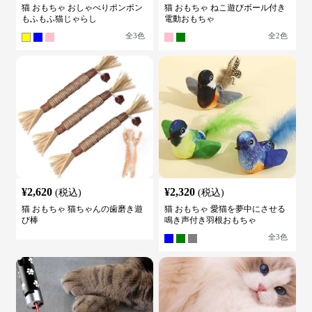
猫 おもちゃ おしゃべりポンポン
猫 おもちゃ ねこ遊びボール付き
もふもふ猫じゃらし
電動おもちゃ
全
3
色
全
2
色
¥
2,620
¥
2,320
(税込)
(税込)
猫 おもちゃ 猫ちゃんの歯磨き遊
猫 おもちゃ 愛猫を夢中にさせる
び棒
鳴き声付き羽根おもちゃ
全
3
色