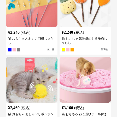
¥
2,240
¥
2,240
(税込)
(税込)
猫 おもちゃ ふわもこ羽根じゃら
猫 おもちゃ 果物畑のお散歩猫じ
し
ゃらし
全
3
色
全
3
色
¥
2,460
¥
3,160
(税込)
(税込)
猫 おもちゃ おしゃべりポンポン
猫 おもちゃ ねこ遊びボール付き