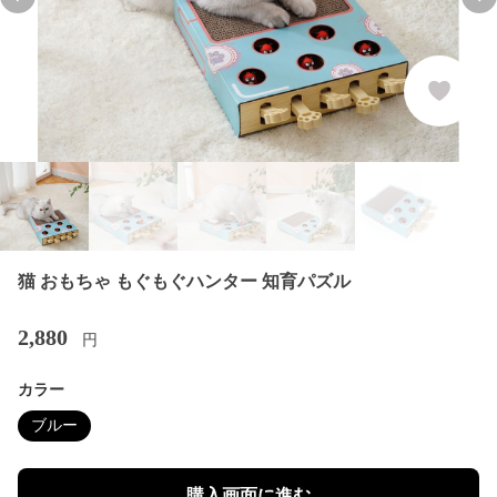
Previous slide
Nex
猫 おもちゃ もぐもぐハンター 知育パズル
2,880
円
カラー
ブルー
購入画面に進む