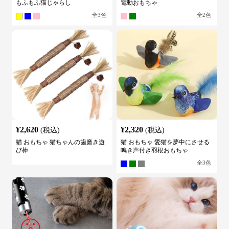
もふもふ猫じゃらし
電動おもちゃ
全
3
色
全
2
色
¥
2,620
¥
2,320
(税込)
(税込)
猫 おもちゃ 猫ちゃんの歯磨き遊
猫 おもちゃ 愛猫を夢中にさせる
び棒
鳴き声付き羽根おもちゃ
全
3
色