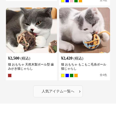
¥
2,500
¥
2,420
(税込)
(税込)
猫 おもちゃ 天然木製ボール型 歯
猫 おもちゃ もこもこ毛糸ボール
みがき猫じゃらし
猫じゃらし
全
4
色
›
人気アイテム一覧へ