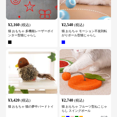
¥
2,160
¥
2,540
(税込)
(税込)
猫 おもちゃ 多機能レーザーポイ
猫 おもちゃ モーション不規則転
ンター型猫じゃらし
がりボール型猫じゃらし
¥
3,420
¥
2,740
(税込)
(税込)
猫 おもちゃ 猫の夢中バードトイ
猫 おもちゃ フルーツ型ねこじゃ
らし スイングボール
全
5
色