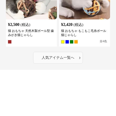
¥
2,500
¥
2,420
(税込)
(税込)
猫 おもちゃ 天然木製ボール型 歯
猫 おもちゃ もこもこ毛糸ボール
みがき猫じゃらし
猫じゃらし
全
4
色
›
人気アイテム一覧へ