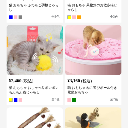
猫 おもちゃ ふわもこ羽根じゃら
猫 おもちゃ 果物畑のお散歩猫じ
し
ゃらし
全
3
色
全
3
色
¥
2,460
¥
3,160
(税込)
(税込)
猫 おもちゃ おしゃべりポンポン
猫 おもちゃ ねこ遊びボール付き
もふもふ猫じゃらし
電動おもちゃ
全
3
色
全
2
色