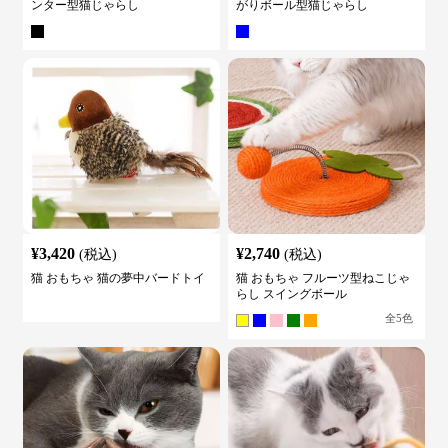
ンター型猫じゃらし
がりボール型猫じゃらし
¥
3,420
¥
2,740
(税込)
(税込)
猫 おもちゃ 猫の夢中バードトイ
猫 おもちゃ フルーツ型ねこじゃ
らし スイングボール
全
5
色