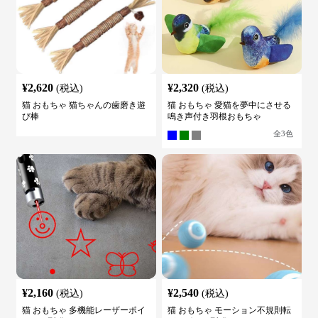
¥
2,620
¥
2,320
(税込)
(税込)
猫 おもちゃ 猫ちゃんの歯磨き遊
猫 おもちゃ 愛猫を夢中にさせる
び棒
鳴き声付き羽根おもちゃ
全
3
色
¥
2,160
¥
2,540
(税込)
(税込)
猫 おもちゃ 多機能レーザーポイ
猫 おもちゃ モーション不規則転