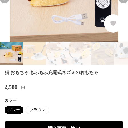
Previous slide
Nex
猫 おもちゃ もふもふ充電式ネズミのおもちゃ
2,580
円
カラー
グレー
ブラウン