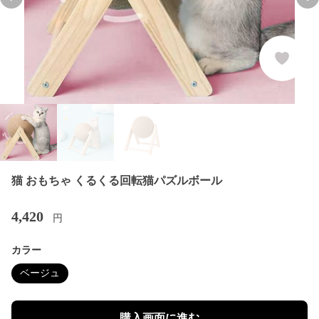
Previous slide
Nex
猫 おもちゃ くるくる回転猫パズルボール
4,420
円
カラー
ベージュ
購入画面に進む