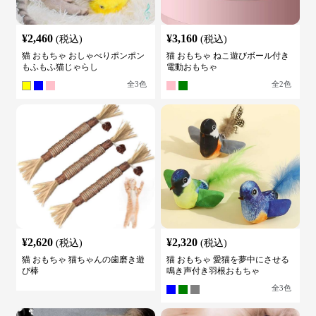
¥
2,460
¥
3,160
(税込)
(税込)
猫 おもちゃ おしゃべりポンポン
猫 おもちゃ ねこ遊びボール付き
もふもふ猫じゃらし
電動おもちゃ
全
3
色
全
2
色
¥
2,620
¥
2,320
(税込)
(税込)
猫 おもちゃ 猫ちゃんの歯磨き遊
猫 おもちゃ 愛猫を夢中にさせる
び棒
鳴き声付き羽根おもちゃ
全
3
色