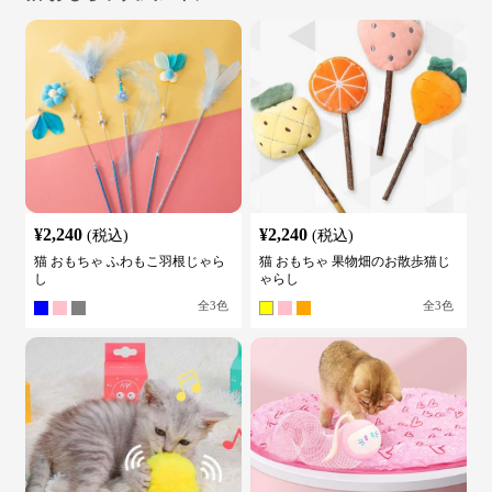
¥
2,240
¥
2,240
(税込)
(税込)
猫 おもちゃ ふわもこ羽根じゃら
猫 おもちゃ 果物畑のお散歩猫じ
し
ゃらし
全
3
色
全
3
色