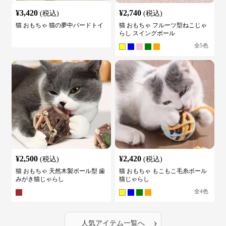
¥
3,420
¥
2,740
(税込)
(税込)
猫 おもちゃ 猫の夢中バードトイ
猫 おもちゃ フルーツ型ねこじゃ
らし スイングボール
全
5
色
¥
2,500
¥
2,420
(税込)
(税込)
猫 おもちゃ 天然木製ボール型 歯
猫 おもちゃ もこもこ毛糸ボール
みがき猫じゃらし
猫じゃらし
全
4
色
›
人気アイテム一覧へ