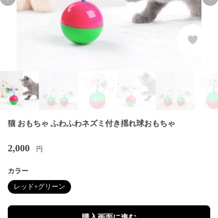
Previous slide
Nex
猫 おもちゃ ふわふわネズミ付き揺れ球おもちゃ
2,000
円
カラー
レッド+グリーン
購入画面に進む