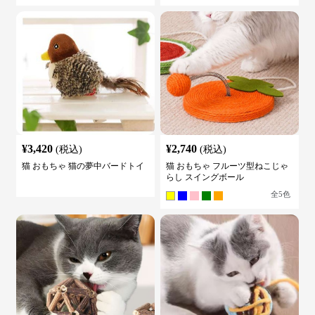
¥
3,420
¥
2,740
(税込)
(税込)
猫 おもちゃ 猫の夢中バードトイ
猫 おもちゃ フルーツ型ねこじゃ
らし スイングボール
全
5
色