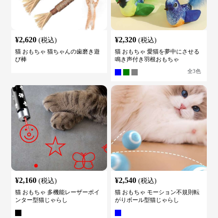
¥
2,620
¥
2,320
(税込)
(税込)
猫 おもちゃ 猫ちゃんの歯磨き遊
猫 おもちゃ 愛猫を夢中にさせる
び棒
鳴き声付き羽根おもちゃ
全
3
色
¥
2,160
¥
2,540
(税込)
(税込)
猫 おもちゃ 多機能レーザーポイ
猫 おもちゃ モーション不規則転
ンター型猫じゃらし
がりボール型猫じゃらし