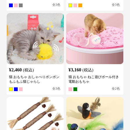
全
3
色
全
3
色
¥
2,460
¥
3,160
(税込)
(税込)
猫 おもちゃ おしゃべりポンポン
猫 おもちゃ ねこ遊びボール付き
もふもふ猫じゃらし
電動おもちゃ
全
3
色
全
2
色