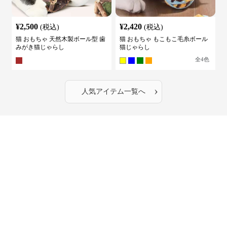
¥
2,500
¥
2,420
(税込)
(税込)
猫 おもちゃ 天然木製ボール型 歯
猫 おもちゃ もこもこ毛糸ボール
みがき猫じゃらし
猫じゃらし
全
4
色
›
人気アイテム一覧へ