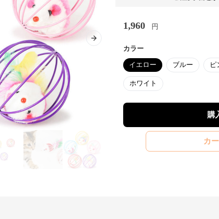
1,960
円
Next slide
カラー
イエロー
ブルー
ピ
ホワイト
購
カー