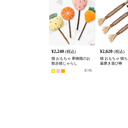
¥
2,240
¥
2,620
(税込)
(税込)
猫 おもちゃ 果物畑のお
猫 おもちゃ 猫
散歩猫じゃらし
歯磨き遊び棒
全
3
色