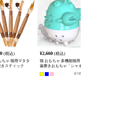
60
¥
2,660
¥
3,740
(税込)
(税込)
(税込)
もちゃ 猫用マタタ
猫 おもちゃ 多機能猫用
猫 おもちゃ 猫用魚型歯
磨きスティック
歯磨きおもちゃ「シャオ
磨きおもちゃ 木棒付き
ロンシャー」
ット
全
3
色