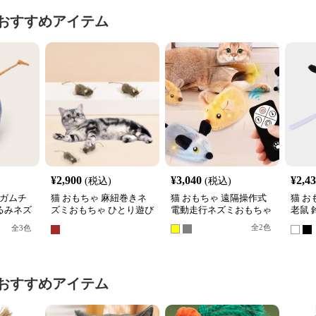
おすすめアイテム
¥
2,900
¥
3,040
¥
2,4
(税込)
(税込)
ンガムチ
猫 おもちゃ 麻紐巻きネ
猫 おもちゃ 遠隔操作式
猫 お
るみネズ
ズミおもちゃ ひとり遊び
電動走行ネズミおもちゃ
老鼠
セット
用小型マウス
ミぬ
全
2
色
全
3
色
おすすめアイテム