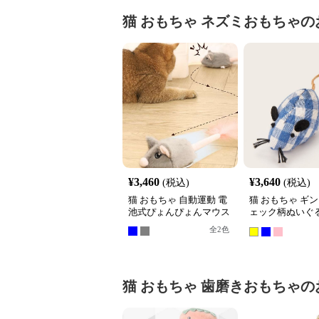
猫 おもちゃ
ネズミおもちゃ
の
¥
3,460
¥
3,640
(税込)
(税込)
猫 おもちゃ 自動運動 電
猫 おもちゃ ギ
池式ぴょんぴょんマウス
ェック柄ぬいぐ
ミおもちゃ3個
全
2
色
猫 おもちゃ
歯磨きおもちゃ
の