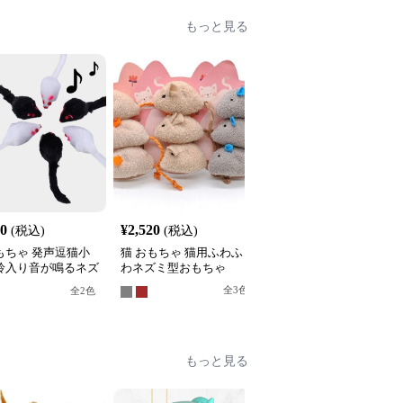
もっと見る
30
¥
2,520
¥
2,490
(税込)
(税込)
(税込)
もちゃ 発声逗猫小
猫 おもちゃ 猫用ふわふ
猫 おもちゃ ぜんまい式
 鈴入り音が鳴るネズ
わネズミ型おもちゃ
動くネズミ型猫用玩具
いぐるみ
全
3
色
全
4
色
全
2
色
もっと見る