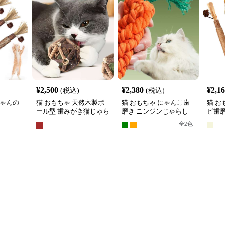
¥
2,500
¥
2,380
¥
2,1
(税込)
(税込)
ちゃんの
猫 おもちゃ 天然木製ボ
猫 おもちゃ にゃんこ歯
猫 お
ール型 歯みがき猫じゃら
磨き ニンジンじゃらし
ビ歯
し
全
2
色