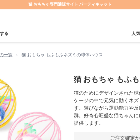
猫 おもちゃ専門通販サイト パーティキャット
する
人
の一覧
›
猫 おもちゃ もふもふネズミの球体ハウス
猫 おもちゃ もふ
猫のためにデザインされた球
ケージの中で元気に動くネズ
す。遊びながら運動能力や反
群。好奇心旺盛な猫ちゃんに
提供します。
ご注文確定か