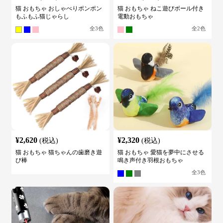
猫 おもちゃ おしゃべりポンポン
猫 おもちゃ ねこ遊びボール付き
もふもふ猫じゃらし
電動おもちゃ
全
3
色
全
2
色
¥
2,620
¥
2,320
(税込)
(税込)
猫 おもちゃ 猫ちゃんの歯磨き遊
猫 おもちゃ 愛猫を夢中にさせる
び棒
鳴き声付き羽根おもちゃ
全
3
色