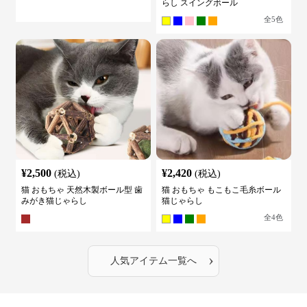
らし スイングボール
全
5
色
¥
2,500
¥
2,420
(税込)
(税込)
猫 おもちゃ 天然木製ボール型 歯
猫 おもちゃ もこもこ毛糸ボール
みがき猫じゃらし
猫じゃらし
全
4
色
›
人気アイテム一覧へ