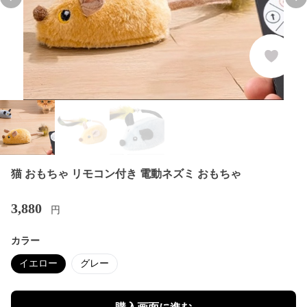
Previous slide
Nex
猫 おもちゃ リモコン付き 電動ネズミ おもちゃ
3,880
円
カラー
イエロー
グレー