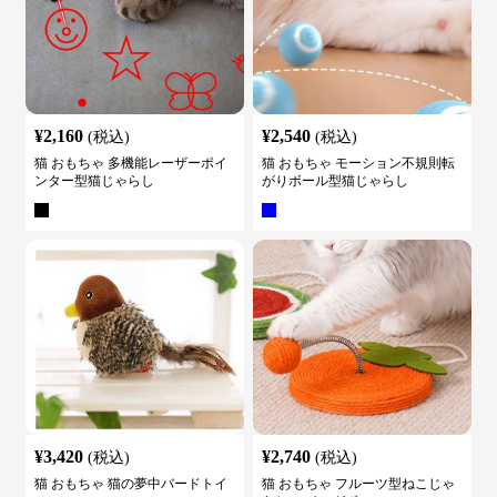
¥
2,160
¥
2,540
(税込)
(税込)
猫 おもちゃ 多機能レーザーポイ
猫 おもちゃ モーション不規則転
ンター型猫じゃらし
がりボール型猫じゃらし
¥
3,420
¥
2,740
(税込)
(税込)
猫 おもちゃ 猫の夢中バードトイ
猫 おもちゃ フルーツ型ねこじゃ