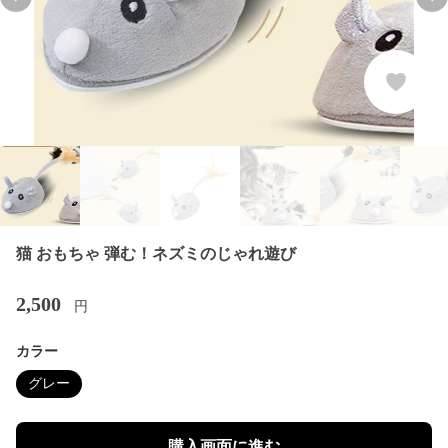
Previous slide
Nex
猫 おもちゃ 弾む！ネズミのじゃれ遊び
2,500
円
カラー
グレー
購入画面に進む