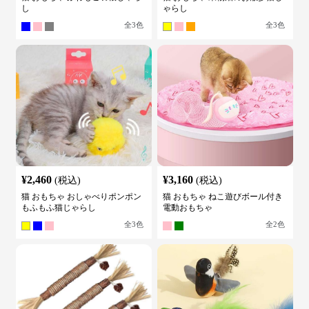
し
ゃらし
全
3
色
全
3
色
¥
2,460
¥
3,160
(税込)
(税込)
猫 おもちゃ おしゃべりポンポン
猫 おもちゃ ねこ遊びボール付き
もふもふ猫じゃらし
電動おもちゃ
全
3
色
全
2
色