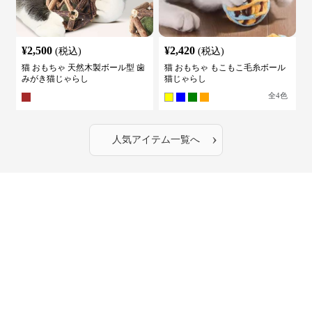
¥
2,500
¥
2,420
(税込)
(税込)
猫 おもちゃ 天然木製ボール型 歯
猫 おもちゃ もこもこ毛糸ボール
みがき猫じゃらし
猫じゃらし
全
4
色
›
人気アイテム一覧へ