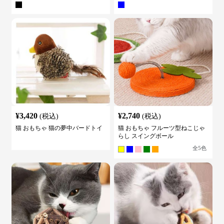
¥
3,420
¥
2,740
(税込)
(税込)
猫 おもちゃ 猫の夢中バードトイ
猫 おもちゃ フルーツ型ねこじゃ
らし スイングボール
全
5
色