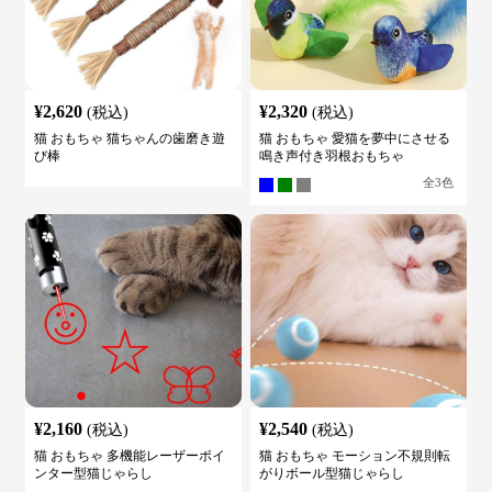
¥
2,620
¥
2,320
(税込)
(税込)
猫 おもちゃ 猫ちゃんの歯磨き遊
猫 おもちゃ 愛猫を夢中にさせる
び棒
鳴き声付き羽根おもちゃ
全
3
色
¥
2,160
¥
2,540
(税込)
(税込)
猫 おもちゃ 多機能レーザーポイ
猫 おもちゃ モーション不規則転
ンター型猫じゃらし
がりボール型猫じゃらし