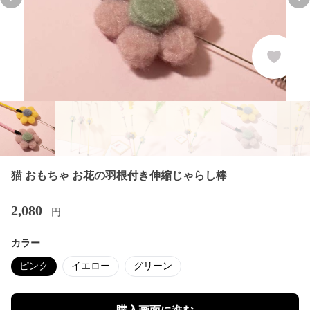
Previous slide
Nex
猫 おもちゃ お花の羽根付き伸縮じゃらし棒
2,080
円
カラー
ピンク
イエロー
グリーン