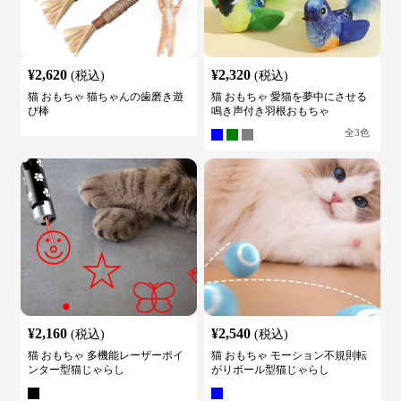
¥
2,620
¥
2,320
(税込)
(税込)
猫 おもちゃ 猫ちゃんの歯磨き遊
猫 おもちゃ 愛猫を夢中にさせる
び棒
鳴き声付き羽根おもちゃ
全
3
色
¥
2,160
¥
2,540
(税込)
(税込)
猫 おもちゃ 多機能レーザーポイ
猫 おもちゃ モーション不規則転
ンター型猫じゃらし
がりボール型猫じゃらし