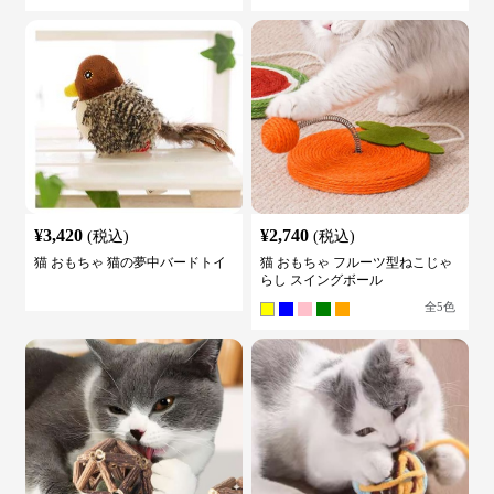
¥
3,420
¥
2,740
(税込)
(税込)
猫 おもちゃ 猫の夢中バードトイ
猫 おもちゃ フルーツ型ねこじゃ
らし スイングボール
全
5
色