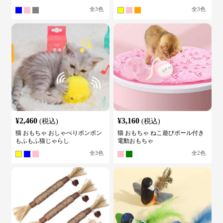
全
3
色
全
3
色
¥
2,460
¥
3,160
(税込)
(税込)
猫 おもちゃ おしゃべりポンポン
猫 おもちゃ ねこ遊びボール付き
もふもふ猫じゃらし
電動おもちゃ
全
3
色
全
2
色