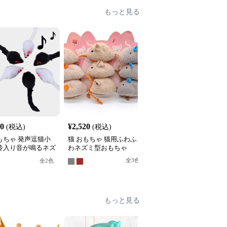
もっと見る
30
¥
2,520
¥
2,490
(税込)
(税込)
(税込)
もちゃ 発声逗猫小
猫 おもちゃ 猫用ふわふ
猫 おもちゃ ぜんまい式
 鈴入り音が鳴るネズ
わネズミ型おもちゃ
動くネズミ型猫用玩具
いぐるみ
全
3
色
全
4
色
全
2
色
もっと見る