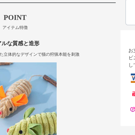
POINT
アイテム特徴
アルな質感と造形
お
た立体的なデザインで猫の狩猟本能を刺激
ビ
し