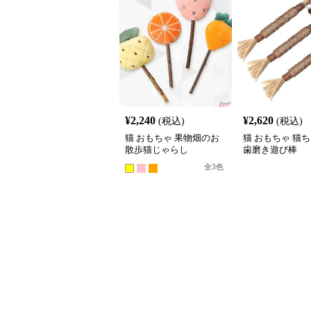
¥
2,240
¥
2,620
(税込)
(税込)
猫 おもちゃ 果物畑のお
猫 おもちゃ 猫
散歩猫じゃらし
歯磨き遊び棒
全
3
色