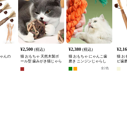
¥
2,500
¥
2,380
¥
2,1
(税込)
(税込)
ちゃんの
猫 おもちゃ 天然木製ボ
猫 おもちゃ にゃんこ歯
猫 お
ール型 歯みがき猫じゃら
磨き ニンジンじゃらし
ビ歯
し
全
2
色