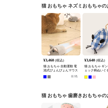
猫 おもちゃ
ネズミおもちゃ
の
¥
3,460
¥
3,640
(税込)
(税込)
猫 おもちゃ 自動運動 電
猫 おもちゃ ギ
池式ぴょんぴょんマウス
ェック柄ぬいぐ
ミおもちゃ3個
全
2
色
猫 おもちゃ
歯磨きおもちゃ
の