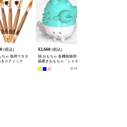
60
¥
2,660
¥
3,740
(税込)
(税込)
(税込)
もちゃ 猫用マタタ
猫 おもちゃ 多機能猫用
猫 おもちゃ 猫用魚型歯
磨きスティック
歯磨きおもちゃ「シャオ
磨きおもちゃ 木棒付き
ロンシャー」
ット
全
3
色