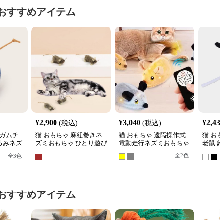
おすすめアイテム
¥
2,900
¥
3,040
¥
2,4
(税込)
(税込)
ンガムチ
猫 おもちゃ 麻紐巻きネ
猫 おもちゃ 遠隔操作式
猫 お
るみネズ
ズミおもちゃ ひとり遊び
電動走行ネズミおもちゃ
老鼠
セット
用小型マウス
ミぬ
全
2
色
全
3
色
おすすめアイテム