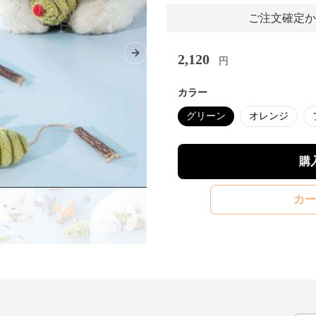
ご注文確定か
2,120
Next slide
円
カラー
グリーン
オレンジ
購
カー