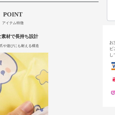
POINT
アイテム特徴
な素材で長持ち設計
お
爪や遊びにも耐える構造
ビ
し