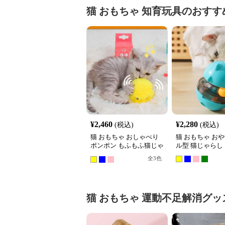
猫 おもちゃ
知育玩具
のおすす
¥
2,460
¥
2,280
(税込)
(税込)
猫 おもちゃ おしゃべり
猫 おもちゃ お
ポンポン もふもふ猫じゃ
ル型 猫じゃらし
らし
全
3
色
猫 おもちゃ
運動不足解消グッ