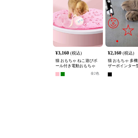
¥
3,160
¥
2,160
(税込)
(税込)
猫 おもちゃ ねこ遊びボ
猫 おもちゃ 多
ール付き電動おもちゃ
ザーポインター
らし
全
2
色