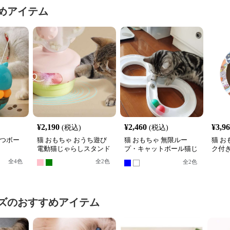
めアイテム
¥
2,190
¥
2,460
¥
3,9
(税込)
(税込)
やつボー
猫 おもちゃ おうち遊び
猫 おもちゃ 無限ルー
猫 お
電動猫じゃらしスタンド
プ・キャットボール猫じ
ク付
ゃらし
ル転
全
4
色
全
2
色
全
2
色
ズ
のおすすめアイテム