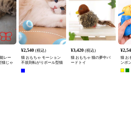
¥
2,540
¥
3,420
¥
2,5
(税込)
(税込)
機能レー
猫 おもちゃ モーション
猫 おもちゃ 猫の夢中バ
猫 お
型猫じゃ
不規則転がりボール型猫
ードトイ
ンポ
じゃらし