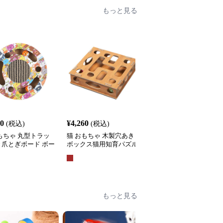
もっと見る
60
¥
4,260
¥
3,710
(税込)
(税込)
(税込)
もちゃ 丸型トラッ
猫 おもちゃ 木製穴あき
猫 おもちゃ 吸盤付きふ
き爪とぎボード ボー
ボックス猫用知育パズル
わふわポンポン スプリ
がし知育玩具
おもちゃ
グ吊り下げ猫じゃらし
もっと見る