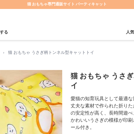
猫 おもちゃ専門通販サイト パーティキャット
する
人
›
猫 おもちゃ うさぎ柄トンネル型キャットトイ
猫 おもちゃ うさ
イ
愛猫の知育玩具として最適な
丈夫な素材で作られた折りた
の安定性が高く、長時間遊べ
かわいいうさぎの模様が印刷
ール付き。