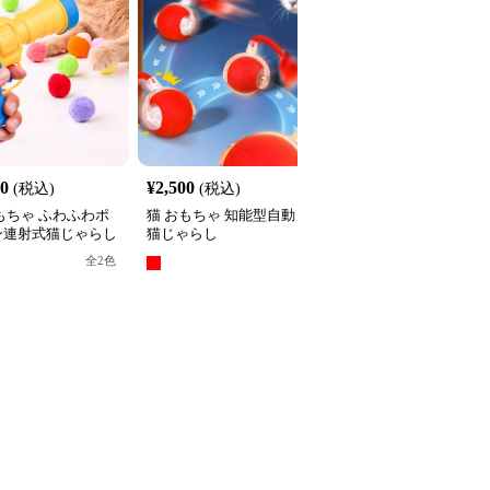
40
¥
2,500
¥
2,740
(税込)
(税込)
(税込)
もちゃ ふわふわポ
猫 おもちゃ 知能型自動
猫 おもちゃ もふもふ昆
ン連射式猫じゃらし
猫じゃらし
虫の猫じゃらし
全
2
色
全
3
色