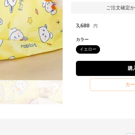
ご注文確定か
3,680
Next slide
円
カラー
イエロー
購
カー