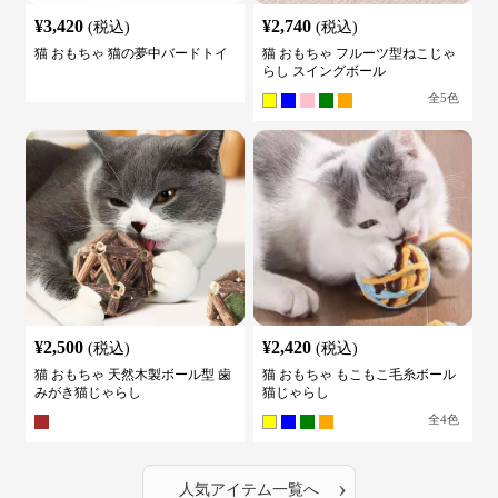
¥
3,420
¥
2,740
(税込)
(税込)
猫 おもちゃ 猫の夢中バードトイ
猫 おもちゃ フルーツ型ねこじゃ
らし スイングボール
全
5
色
¥
2,500
¥
2,420
(税込)
(税込)
猫 おもちゃ 天然木製ボール型 歯
猫 おもちゃ もこもこ毛糸ボール
みがき猫じゃらし
猫じゃらし
全
4
色
›
人気アイテム一覧へ