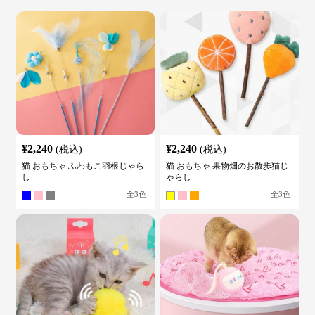
¥
2,240
¥
2,240
(税込)
(税込)
猫 おもちゃ ふわもこ羽根じゃら
猫 おもちゃ 果物畑のお散歩猫じ
し
ゃらし
全
3
色
全
3
色