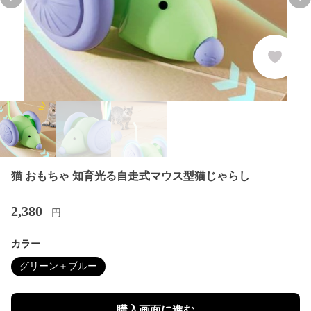
Previous slide
Nex
猫 おもちゃ 知育光る自走式マウス型猫じゃらし
2,380
円
カラー
グリーン＋ブルー
購入画面に進む