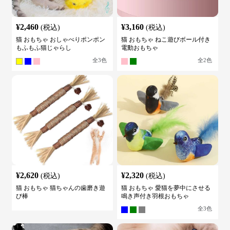
¥
2,460
¥
3,160
(税込)
(税込)
猫 おもちゃ おしゃべりポンポン
猫 おもちゃ ねこ遊びボール付き
もふもふ猫じゃらし
電動おもちゃ
全
3
色
全
2
色
¥
2,620
¥
2,320
(税込)
(税込)
猫 おもちゃ 猫ちゃんの歯磨き遊
猫 おもちゃ 愛猫を夢中にさせる
び棒
鳴き声付き羽根おもちゃ
全
3
色