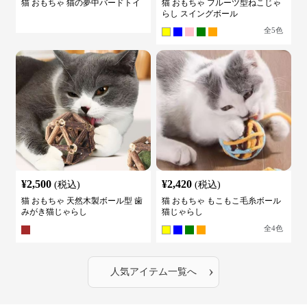
猫 おもちゃ 猫の夢中バードトイ
猫 おもちゃ フルーツ型ねこじゃ
らし スイングボール
全
5
色
¥
2,500
¥
2,420
(税込)
(税込)
猫 おもちゃ 天然木製ボール型 歯
猫 おもちゃ もこもこ毛糸ボール
みがき猫じゃらし
猫じゃらし
全
4
色
›
人気アイテム一覧へ