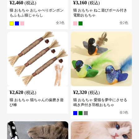
¥
2,460
¥
3,160
(税込)
(税込)
猫 おもちゃ おしゃべりポンポン
猫 おもちゃ ねこ遊びボール付き
もふもふ猫じゃらし
電動おもちゃ
全
3
色
全
2
色
¥
2,620
¥
2,320
(税込)
(税込)
猫 おもちゃ 猫ちゃんの歯磨き遊
猫 おもちゃ 愛猫を夢中にさせる
び棒
鳴き声付き羽根おもちゃ
全
3
色