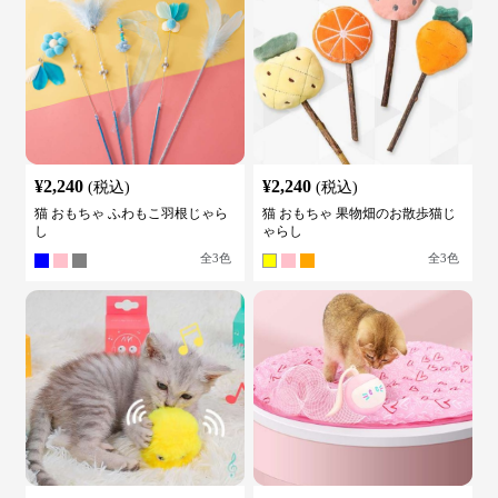
¥
2,240
¥
2,240
(税込)
(税込)
猫 おもちゃ ふわもこ羽根じゃら
猫 おもちゃ 果物畑のお散歩猫じ
し
ゃらし
全
3
色
全
3
色