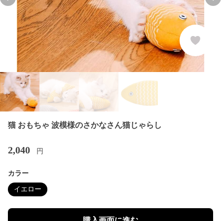
Previous slide
Nex
猫 おもちゃ 波模様のさかなさん猫じゃらし
2,040
円
カラー
イエロー
購入画面に進む