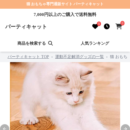
猫 おもちゃ専門通販サイト パーティキャット
7,000円以上のご購入で送料無料
0
0
パーティキャット
商品を検索する
人気ランキング
パーティキャット TOP
›
運動不足解消グッズの一覧
›
猫 おもち