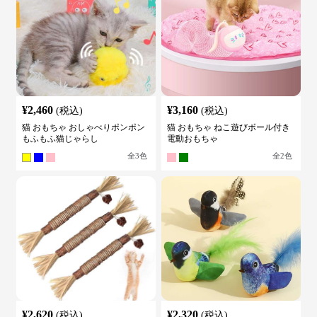
¥
2,460
¥
3,160
(税込)
(税込)
猫 おもちゃ おしゃべりポンポン
猫 おもちゃ ねこ遊びボール付き
もふもふ猫じゃらし
電動おもちゃ
全
3
色
全
2
色
¥
2,620
¥
2,320
(税込)
(税込)