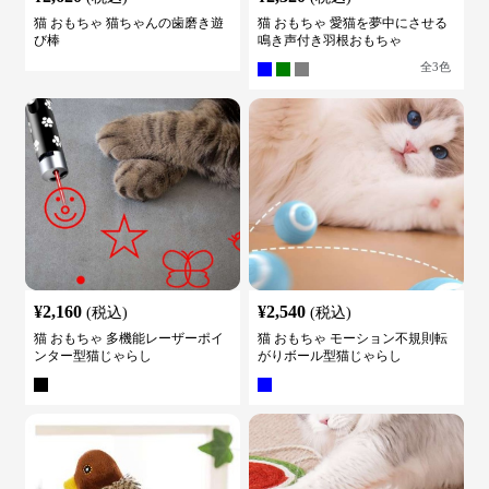
猫 おもちゃ 猫ちゃんの歯磨き遊
猫 おもちゃ 愛猫を夢中にさせる
び棒
鳴き声付き羽根おもちゃ
全
3
色
¥
2,160
¥
2,540
(税込)
(税込)
猫 おもちゃ 多機能レーザーポイ
猫 おもちゃ モーション不規則転
ンター型猫じゃらし
がりボール型猫じゃらし