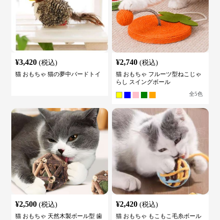
¥
3,420
¥
2,740
(税込)
(税込)
猫 おもちゃ 猫の夢中バードトイ
猫 おもちゃ フルーツ型ねこじゃ
らし スイングボール
全
5
色
¥
2,500
¥
2,420
(税込)
(税込)
猫 おもちゃ 天然木製ボール型 歯
猫 おもちゃ もこもこ毛糸ボール