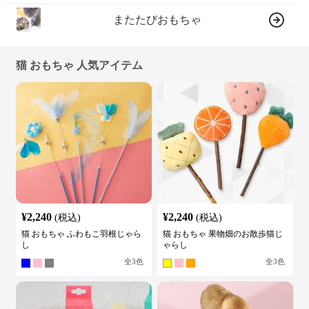
またたびおもちゃ
猫 おもちゃ 人気アイテム
¥
2,240
¥
2,240
(税込)
(税込)
猫 おもちゃ ふわもこ羽根じゃら
猫 おもちゃ 果物畑のお散歩猫じ
し
ゃらし
全
3
色
全
3
色