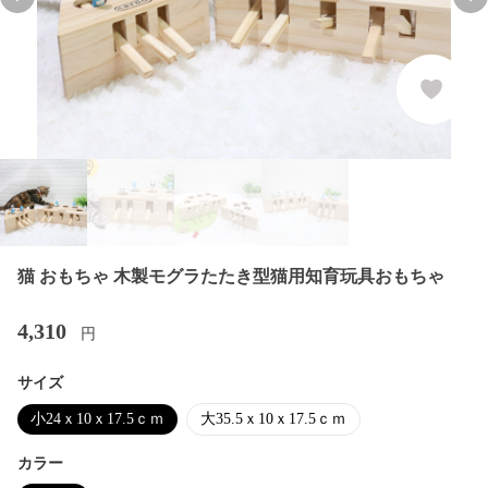
Previous slide
Nex
猫 おもちゃ 木製モグラたたき型猫用知育玩具おもちゃ
4,310
円
サイズ
小24ｘ10ｘ17.5ｃｍ
大35.5ｘ10ｘ17.5ｃｍ
カラー