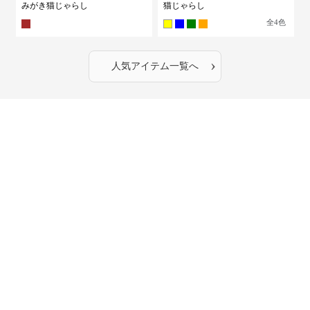
みがき猫じゃらし
猫じゃらし
全
4
色
›
人気アイテム一覧へ