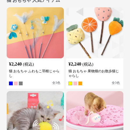
猫 おもちゃ 人気アイテム
¥
2,240
¥
2,240
(税込)
(税込)
猫 おもちゃ ふわもこ羽根じゃら
猫 おもちゃ 果物畑のお散歩猫じ
し
ゃらし
全
3
色
全
3
色