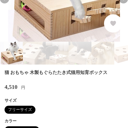
Previous slide
Nex
猫 おもちゃ 木製もぐらたたき式猫用知育ボックス
4,510
円
サイズ
フリーサイズ
カラー