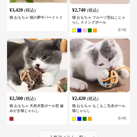
¥
3,420
¥
2,740
(税込)
(税込)
猫 おもちゃ 猫の夢中バードトイ
猫 おもちゃ フルーツ型ねこじゃ
らし スイングボール
全
5
色
¥
2,500
¥
2,420
(税込)
(税込)
猫 おもちゃ 天然木製ボール型 歯
猫 おもちゃ もこもこ毛糸ボール
みがき猫じゃらし
猫じゃらし
全
4
色