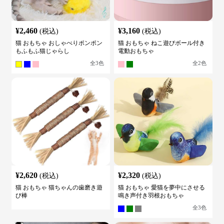
¥
2,460
¥
3,160
(税込)
(税込)
猫 おもちゃ おしゃべりポンポン
猫 おもちゃ ねこ遊びボール付き
もふもふ猫じゃらし
電動おもちゃ
全
3
色
全
2
色
¥
2,620
¥
2,320
(税込)
(税込)
猫 おもちゃ 猫ちゃんの歯磨き遊
猫 おもちゃ 愛猫を夢中にさせる
び棒
鳴き声付き羽根おもちゃ
全
3
色