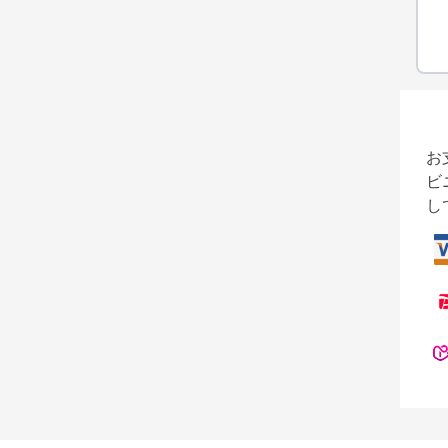
お
ビ
し