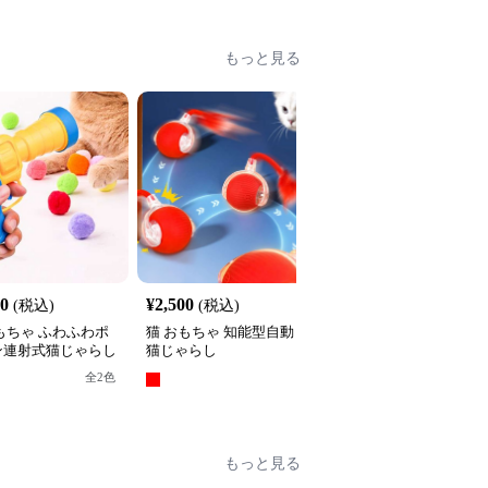
もっと見る
40
¥
2,500
¥
2,740
(税込)
(税込)
(税込)
もちゃ ふわふわポ
猫 おもちゃ 知能型自動
猫 おもちゃ もふもふ昆
ン連射式猫じゃらし
猫じゃらし
虫の猫じゃらし
全
2
色
全
3
色
もっと見る