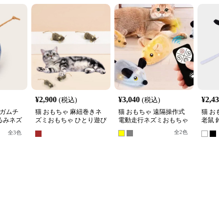
¥
2,900
¥
3,040
¥
2,4
(税込)
(税込)
ンガムチ
猫 おもちゃ 麻紐巻きネ
猫 おもちゃ 遠隔操作式
猫 お
るみネズ
ズミおもちゃ ひとり遊び
電動走行ネズミおもちゃ
老鼠
セット
用小型マウス
ミぬ
全
2
色
全
3
色