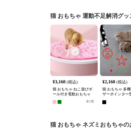
猫 おもちゃ
運動不足解消グッ
¥
3,160
¥
2,160
(税込)
(税込)
猫 おもちゃ ねこ遊びボ
猫 おもちゃ 多
ール付き電動おもちゃ
ザーポインター
らし
全
2
色
猫 おもちゃ
ネズミおもちゃ
の