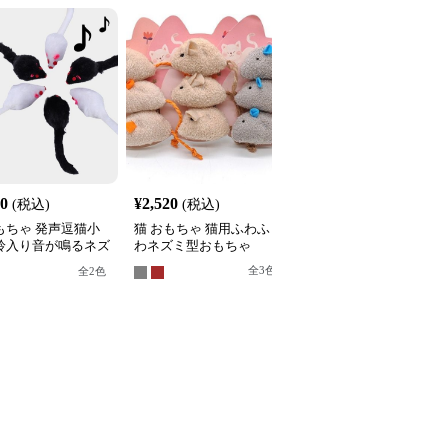
30
¥
2,520
¥
2,490
(税込)
(税込)
(税込)
もちゃ 発声逗猫小
猫 おもちゃ 猫用ふわふ
猫 おもちゃ ぜんまい式
 鈴入り音が鳴るネズ
わネズミ型おもちゃ
動くネズミ型猫用玩具
いぐるみ
全
3
色
全
4
色
全
2
色