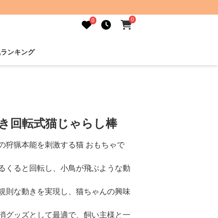
0
0
気ランキング
付き回転式猫じゃらし棒
の狩猟本能を刺激する猫 おもちゃで
るくると回転し、小鳥が飛ぶような動
規則な動きを実現し、猫ちゃんの興味
消グッズとして最適で、飼い主様と一