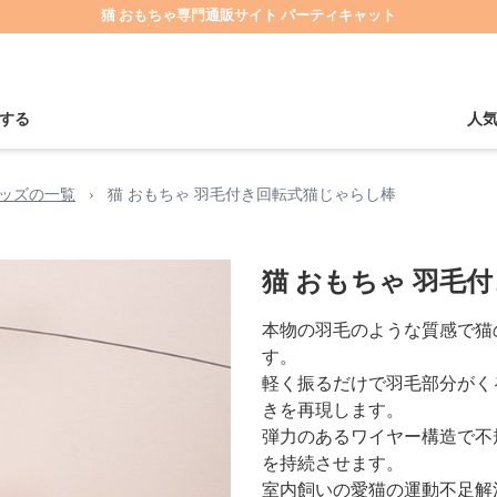
猫 おもちゃ専門通販サイト パーティキャット
する
人
ッズの一覧
›
猫 おもちゃ 羽毛付き回転式猫じゃらし棒
猫 おもちゃ 羽毛
本物の羽毛のような質感で猫
す。
軽く振るだけで羽毛部分がく
きを再現します。
弾力のあるワイヤー構造で不
を持続させます。
室内飼いの愛猫の運動不足解