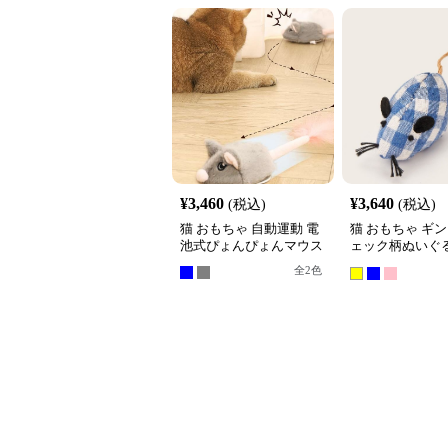
¥
3,460
¥
3,640
(税込)
(税込)
猫 おもちゃ 自動運動 電
猫 おもちゃ ギ
池式ぴょんぴょんマウス
ェック柄ぬいぐ
ミおもちゃ3個
全
2
色