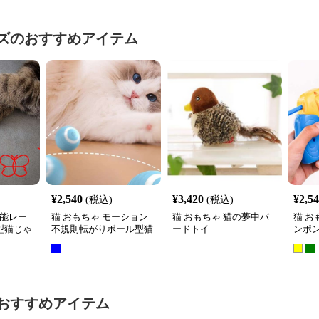
ズ
のおすすめアイテム
¥
2,540
¥
3,420
¥
2,5
(税込)
(税込)
機能レー
猫 おもちゃ モーション
猫 おもちゃ 猫の夢中バ
猫 お
型猫じゃ
不規則転がりボール型猫
ードトイ
ンポ
じゃらし
おすすめアイテム