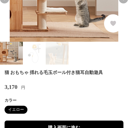
Previous slide
Nex
猫 おもちゃ 揺れる毛玉ボール付き猫耳自動遊具
3,170
円
カラー
イエロー
購入画面に進む