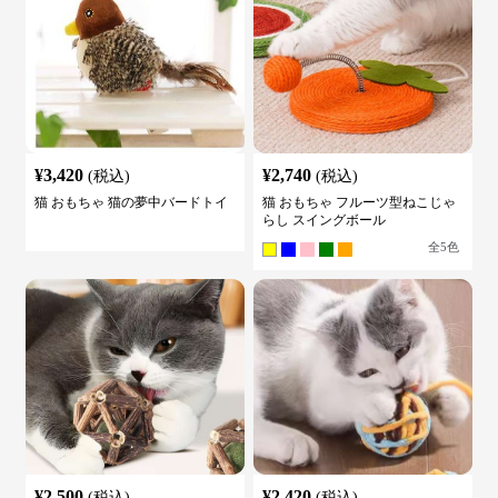
¥
3,420
¥
2,740
(税込)
(税込)
猫 おもちゃ 猫の夢中バードトイ
猫 おもちゃ フルーツ型ねこじゃ
らし スイングボール
全
5
色
¥
2,500
¥
2,420
(税込)
(税込)