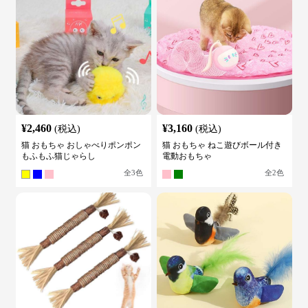
¥
2,460
¥
3,160
(税込)
(税込)
猫 おもちゃ おしゃべりポンポン
猫 おもちゃ ねこ遊びボール付き
もふもふ猫じゃらし
電動おもちゃ
全
3
色
全
2
色