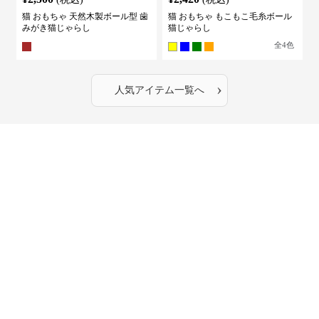
猫 おもちゃ 天然木製ボール型 歯
猫 おもちゃ もこもこ毛糸ボール
みがき猫じゃらし
猫じゃらし
全
4
色
›
人気アイテム一覧へ