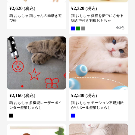
¥
2,620
¥
2,320
(税込)
(税込)
猫 おもちゃ 猫ちゃんの歯磨き遊
猫 おもちゃ 愛猫を夢中にさせる
び棒
鳴き声付き羽根おもちゃ
全
3
色
¥
2,160
¥
2,540
(税込)
(税込)
猫 おもちゃ 多機能レーザーポイ
猫 おもちゃ モーション不規則転
ンター型猫じゃらし
がりボール型猫じゃらし