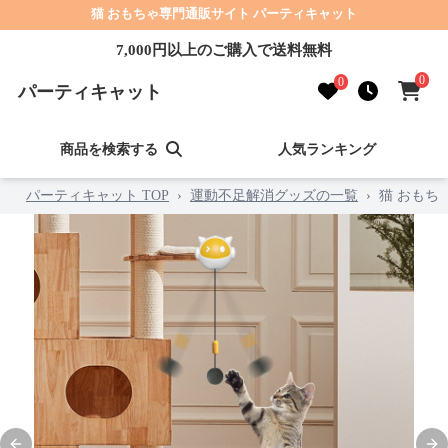
猫 おもちゃ専門通販サイト パーティキャット
7,000円以上のご購入で送料無料
0
0
パーティキャット
商品を検索する
人気ランキング
パーティキャット TOP
›
運動不足解消グッズの一覧
›
猫 おもち