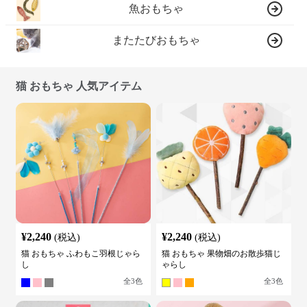
魚おもちゃ
またたびおもちゃ
猫 おもちゃ 人気アイテム
¥
2,240
¥
2,240
(税込)
(税込)
猫 おもちゃ ふわもこ羽根じゃら
猫 おもちゃ 果物畑のお散歩猫じ
し
ゃらし
全
3
色
全
3
色