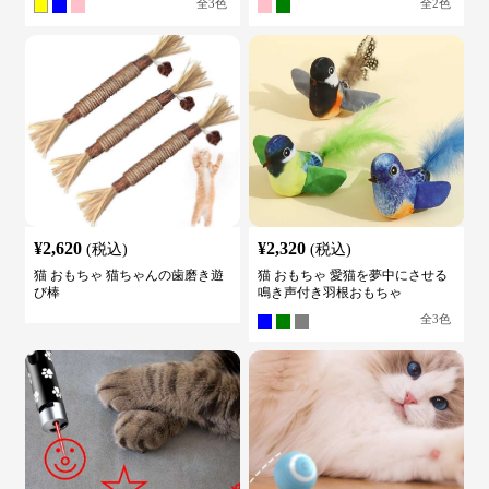
全
3
色
全
2
色
¥
2,620
¥
2,320
(税込)
(税込)
猫 おもちゃ 猫ちゃんの歯磨き遊
猫 おもちゃ 愛猫を夢中にさせる
び棒
鳴き声付き羽根おもちゃ
全
3
色