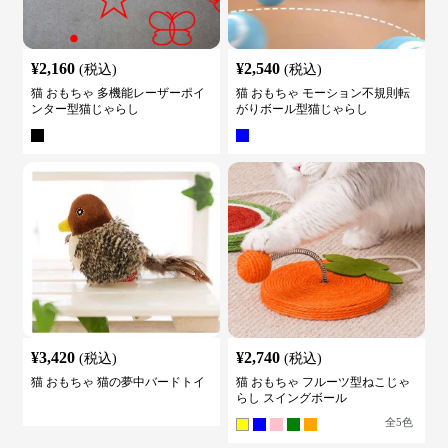
¥
2,160
¥
2,540
(税込)
(税込)
猫 おもちゃ 多機能レーザーポイ
猫 おもちゃ モーション不規則転
ンター型猫じゃらし
がりボール型猫じゃらし
¥
3,420
¥
2,740
(税込)
(税込)
猫 おもちゃ 猫の夢中バードトイ
猫 おもちゃ フルーツ型ねこじゃ
らし スイングボール
全
5
色