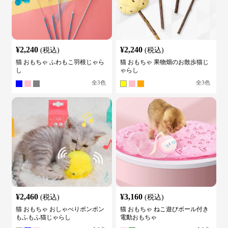
¥
2,240
¥
2,240
(税込)
(税込)
猫 おもちゃ ふわもこ羽根じゃら
猫 おもちゃ 果物畑のお散歩猫じ
し
ゃらし
全
3
色
全
3
色
¥
2,460
¥
3,160
(税込)
(税込)
猫 おもちゃ おしゃべりポンポン
猫 おもちゃ ねこ遊びボール付き
もふもふ猫じゃらし
電動おもちゃ