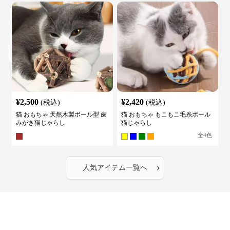
¥
2,500
¥
2,420
(税込)
(税込)
猫 おもちゃ 天然木製ボール型 歯
猫 おもちゃ もこもこ毛糸ボール
みがき猫じゃらし
猫じゃらし
全
4
色
›
人気アイテム一覧へ