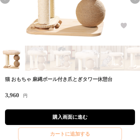
Previous slide
Nex
猫 おもちゃ 麻縄ボール付き爪とぎタワー休憩台
3,960
円
購入画面に進む
カートに追加する