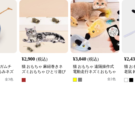
¥
2,900
¥
3,040
¥
2,4
(税込)
(税込)
ンガムチ
猫 おもちゃ 麻紐巻きネ
猫 おもちゃ 遠隔操作式
猫 お
るみネズ
ズミおもちゃ ひとり遊び
電動走行ネズミおもちゃ
老鼠
セット
用小型マウス
ミぬ
全
2
色
全
3
色