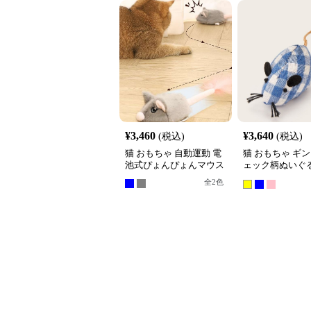
¥
3,460
¥
3,640
(税込)
(税込)
猫 おもちゃ 自動運動 電
猫 おもちゃ ギ
池式ぴょんぴょんマウス
ェック柄ぬいぐ
ミおもちゃ3個
全
2
色