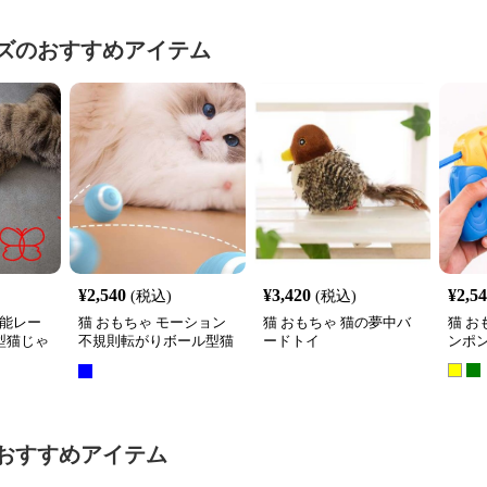
ズ
のおすすめアイテム
¥
2,540
¥
3,420
¥
2,5
(税込)
(税込)
機能レー
猫 おもちゃ モーション
猫 おもちゃ 猫の夢中バ
猫 お
型猫じゃ
不規則転がりボール型猫
ードトイ
ンポ
じゃらし
おすすめアイテム