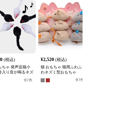
30
¥
2,520
¥
2,490
(税込)
(税込)
(税込)
もちゃ 発声逗猫小
猫 おもちゃ 猫用ふわふ
猫 おもちゃ ぜんまい式
 鈴入り音が鳴るネズ
わネズミ型おもちゃ
動くネズミ型猫用玩具
いぐるみ
全
3
色
全
4
色
全
2
色