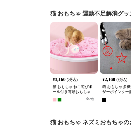
猫 おもちゃ
運動不足解消グッ
¥
3,160
¥
2,160
(税込)
(税込)
猫 おもちゃ ねこ遊びボ
猫 おもちゃ 多
ール付き電動おもちゃ
ザーポインター
らし
全
2
色
猫 おもちゃ
ネズミおもちゃ
の