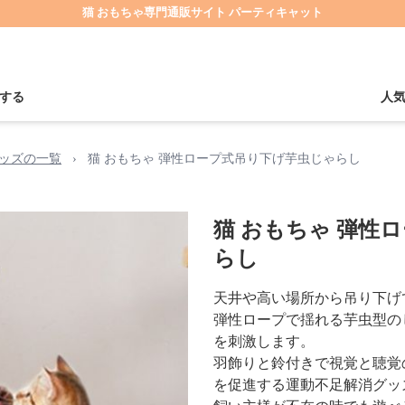
猫 おもちゃ専門通販サイト パーティキャット
する
人
ッズの一覧
›
猫 おもちゃ 弾性ロープ式吊り下げ芋虫じゃらし
猫 おもちゃ 弾性
らし
天井や高い場所から吊り下げ
弾性ロープで揺れる芋虫型の
を刺激します。
羽飾りと鈴付きで視覚と聴覚
を促進する運動不足解消グッ