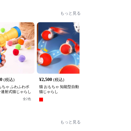
もっと見る
40
¥
2,500
¥
2,740
(税込)
(税込)
(税込)
もちゃ ふわふわポ
猫 おもちゃ 知能型自動
猫 おもちゃ もふもふ昆
ン連射式猫じゃらし
猫じゃらし
虫の猫じゃらし
全
2
色
全
3
色
もっと見る