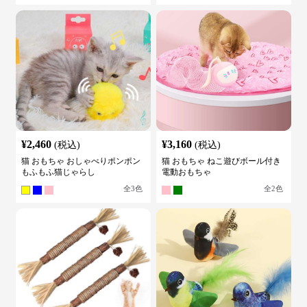
¥
2,460
¥
3,160
(税込)
(税込)
猫 おもちゃ おしゃべりポンポン
猫 おもちゃ ねこ遊びボール付き
もふもふ猫じゃらし
電動おもちゃ
全
3
色
全
2
色