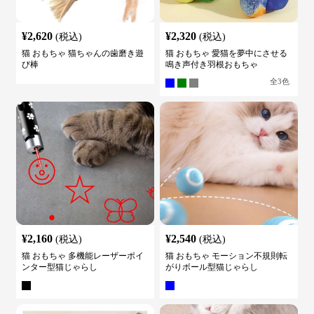
¥
2,620
¥
2,320
(税込)
(税込)
猫 おもちゃ 猫ちゃんの歯磨き遊
猫 おもちゃ 愛猫を夢中にさせる
び棒
鳴き声付き羽根おもちゃ
全
3
色
¥
2,160
¥
2,540
(税込)
(税込)
猫 おもちゃ 多機能レーザーポイ
猫 おもちゃ モーション不規則転
ンター型猫じゃらし
がりボール型猫じゃらし