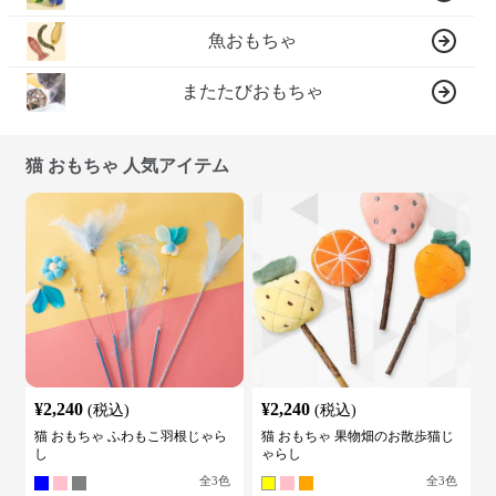
魚おもちゃ
またたびおもちゃ
猫 おもちゃ 人気アイテム
¥
2,240
¥
2,240
(税込)
(税込)
猫 おもちゃ ふわもこ羽根じゃら
猫 おもちゃ 果物畑のお散歩猫じ
し
ゃらし
全
3
色
全
3
色