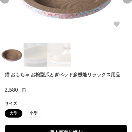
Previous slide
Nex
猫 おもちゃ お椀型爪とぎベッド多機能リラックス用品
2,580
円
サイズ
大型
小型