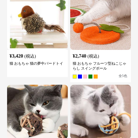
¥
3,420
¥
2,740
(税込)
(税込)
猫 おもちゃ 猫の夢中バードトイ
猫 おもちゃ フルーツ型ねこじゃ
らし スイングボール
全
5
色