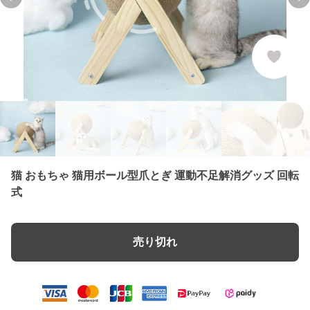
Previous slide
Nex
猫 おもちゃ 猫用ボール型爪とぎ 運動不足解消グッズ 回転
式
売り切れ