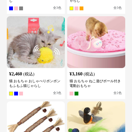
し
ゃらし
全
3
色
全
3
色
¥
2,460
¥
3,160
(税込)
(税込)
猫 おもちゃ おしゃべりポンポン
猫 おもちゃ ねこ遊びボール付き
もふもふ猫じゃらし
電動おもちゃ
全
3
色
全
2
色