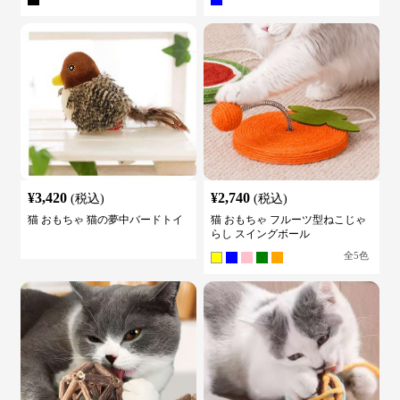
¥
3,420
¥
2,740
(税込)
(税込)
猫 おもちゃ 猫の夢中バードトイ
猫 おもちゃ フルーツ型ねこじゃ
らし スイングボール
全
5
色