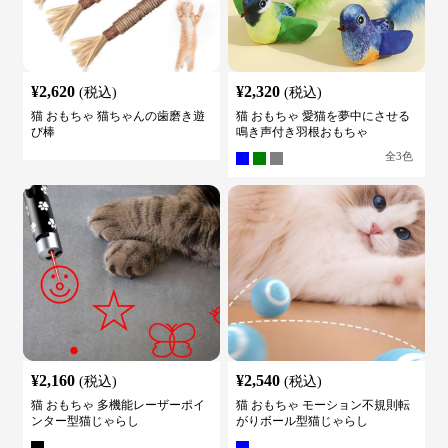
¥
2,620
¥
2,320
(税込)
(税込)
猫 おもちゃ 猫ちゃんの歯磨き遊
猫 おもちゃ 愛猫を夢中にさせる
び棒
鳴き声付き羽根おもちゃ
全
3
色
¥
2,160
¥
2,540
(税込)
(税込)
猫 おもちゃ 多機能レーザーポイ
猫 おもちゃ モーション不規則転
ンター型猫じゃらし
がりボール型猫じゃらし