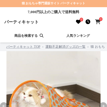
猫 おもちゃ専門通販サイト パーティキャット
7,000円以上のご購入で送料無料
0
0
パーティキャット
商品を検索する
人気ランキング
パーティキャット TOP
›
運動不足解消グッズの一覧
›
猫 おもち