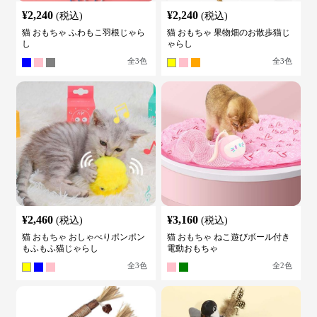
¥
2,240
¥
2,240
(税込)
(税込)
猫 おもちゃ ふわもこ羽根じゃら
猫 おもちゃ 果物畑のお散歩猫じ
し
ゃらし
全
3
色
全
3
色
¥
2,460
¥
3,160
(税込)
(税込)
猫 おもちゃ おしゃべりポンポン
猫 おもちゃ ねこ遊びボール付き
もふもふ猫じゃらし
電動おもちゃ
全
3
色
全
2
色