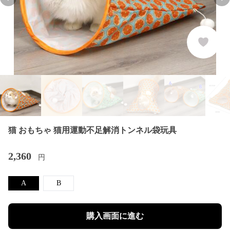
Previous slide
Nex
猫 おもちゃ 猫用運動不足解消トンネル袋玩具
2,360
円
A
B
購入画面に進む