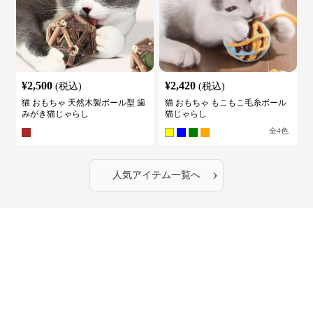
¥
2,500
¥
2,420
(税込)
(税込)
猫 おもちゃ 天然木製ボール型 歯
猫 おもちゃ もこもこ毛糸ボール
みがき猫じゃらし
猫じゃらし
全
4
色
›
人気アイテム一覧へ