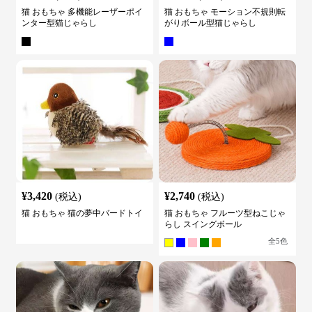
猫 おもちゃ 多機能レーザーポイ
猫 おもちゃ モーション不規則転
ンター型猫じゃらし
がりボール型猫じゃらし
¥
3,420
¥
2,740
(税込)
(税込)
猫 おもちゃ 猫の夢中バードトイ
猫 おもちゃ フルーツ型ねこじゃ
らし スイングボール
全
5
色