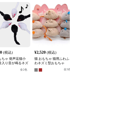
30
¥
2,520
¥
2,490
(税込)
(税込)
(税込)
もちゃ 発声逗猫小
猫 おもちゃ 猫用ふわふ
猫 おもちゃ ぜんまい式
 鈴入り音が鳴るネズ
わネズミ型おもちゃ
動くネズミ型猫用玩具
いぐるみ
全
3
色
全
4
色
全
2
色