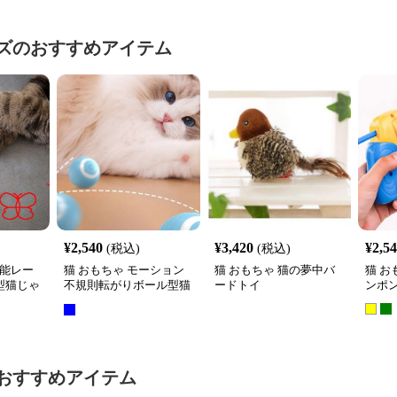
ズ
のおすすめアイテム
¥
2,540
¥
3,420
¥
2,5
(税込)
(税込)
機能レー
猫 おもちゃ モーション
猫 おもちゃ 猫の夢中バ
猫 お
型猫じゃ
不規則転がりボール型猫
ードトイ
ンポ
じゃらし
おすすめアイテム