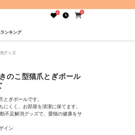
0
0
気ランキング
解消グッズ
いきのこ型猫爪とぎポール
ズ
爪とぎポールです。
ちにくく、お部屋を清潔に保てます。
運動不足解消グッズで、愛猫の健康をサ
ザイン