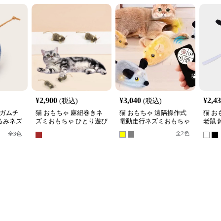
¥
2,900
¥
3,040
¥
2,4
(税込)
(税込)
ンガムチ
猫 おもちゃ 麻紐巻きネ
猫 おもちゃ 遠隔操作式
猫 お
るみネズ
ズミおもちゃ ひとり遊び
電動走行ネズミおもちゃ
老鼠
セット
用小型マウス
ミぬ
全
2
色
全
3
色