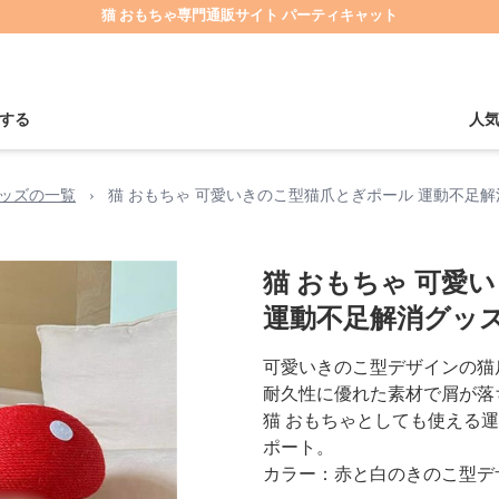
猫 おもちゃ専門通販サイト パーティキャット
する
人
ッズの一覧
›
猫 おもちゃ 可愛いきのこ型猫爪とぎポール 運動不足
猫 おもちゃ 可愛
運動不足解消グッ
可愛いきのこ型デザインの猫
耐久性に優れた素材で屑が落
猫 おもちゃとしても使える
ポート。
カラー：赤と白のきのこ型デ