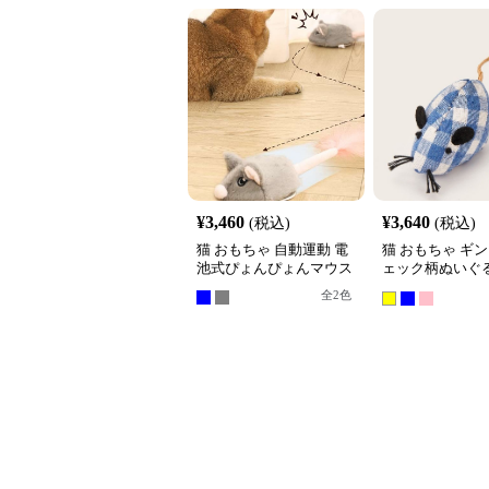
¥
3,460
¥
3,640
(税込)
(税込)
猫 おもちゃ 自動運動 電
猫 おもちゃ ギ
池式ぴょんぴょんマウス
ェック柄ぬいぐ
ミおもちゃ3個
全
2
色