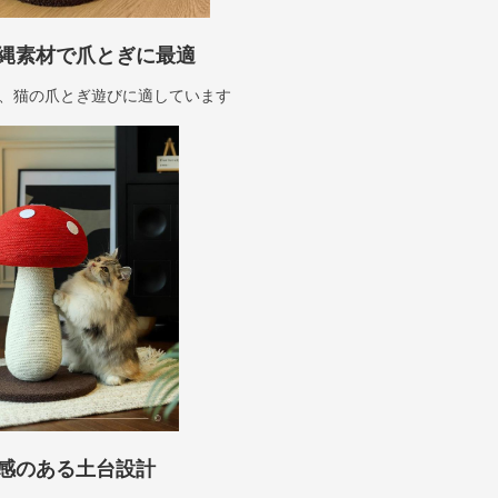
縄素材で爪とぎに最適
、猫の爪とぎ遊びに適しています
感のある土台設計