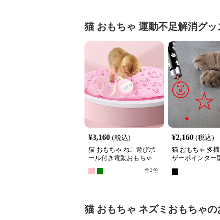
猫 おもちゃ
運動不足解消グッ
¥
3,160
¥
2,160
(税込)
(税込)
猫 おもちゃ ねこ遊びボ
猫 おもちゃ 多
ール付き電動おもちゃ
ザーポインター
らし
全
2
色
猫 おもちゃ
ネズミおもちゃ
の