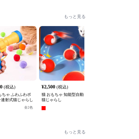
もっと見る
40
¥
2,500
¥
2,740
(税込)
(税込)
(税込)
もちゃ ふわふわポ
猫 おもちゃ 知能型自動
猫 おもちゃ もふもふ昆
ン連射式猫じゃらし
猫じゃらし
虫の猫じゃらし
全
2
色
全
3
色
もっと見る