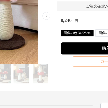
ご注文確定か
Next slide
8,240
円
画像の色 34*28cm
購
カー