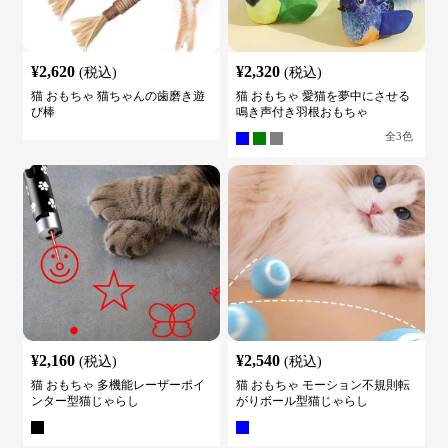
¥
2,620
¥
2,320
(税込)
(税込)
猫 おもちゃ 猫ちゃんの歯磨き遊
猫 おもちゃ 愛猫を夢中にさせる
び棒
鳴き声付き羽根おもちゃ
全
3
色
¥
2,160
¥
2,540
(税込)
(税込)
猫 おもちゃ 多機能レーザーポイ
猫 おもちゃ モーション不規則転
ンター型猫じゃらし
がりボール型猫じゃらし