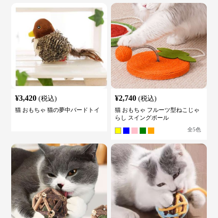
¥
3,420
¥
2,740
(税込)
(税込)
猫 おもちゃ 猫の夢中バードトイ
猫 おもちゃ フルーツ型ねこじゃ
らし スイングボール
全
5
色