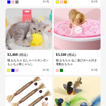
全
3
色
全
3
色
¥
2,460
¥
3,160
(税込)
(税込)
猫 おもちゃ おしゃべりポンポン
猫 おもちゃ ねこ遊びボール付き
もふもふ猫じゃらし
電動おもちゃ
全
3
色
全
2
色