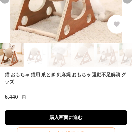
Previous slide
Nex
猫 おもちゃ 猫用 爪とぎ 剣麻縄 おもちゃ 運動不足解消 グ
ッズ
6,440
円
購入画面に進む