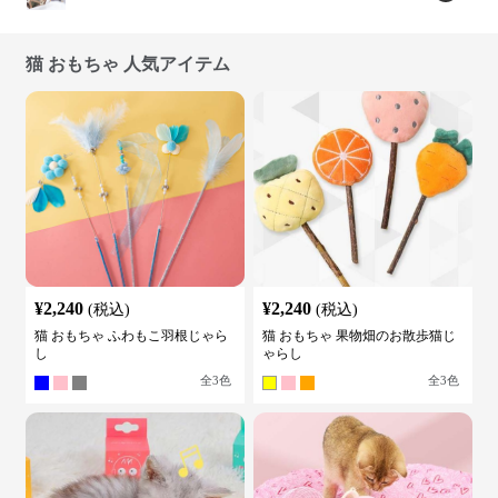
猫 おもちゃ 人気アイテム
¥
2,240
¥
2,240
(税込)
(税込)
猫 おもちゃ ふわもこ羽根じゃら
猫 おもちゃ 果物畑のお散歩猫じ
し
ゃらし
全
3
色
全
3
色