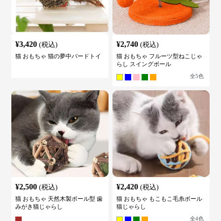
¥
3,420
¥
2,740
(税込)
(税込)
猫 おもちゃ 猫の夢中バードトイ
猫 おもちゃ フルーツ型ねこじゃ
らし スイングボール
全
5
色
¥
2,500
¥
2,420
(税込)
(税込)
猫 おもちゃ 天然木製ボール型 歯
猫 おもちゃ もこもこ毛糸ボール
みがき猫じゃらし
猫じゃらし
全
4
色