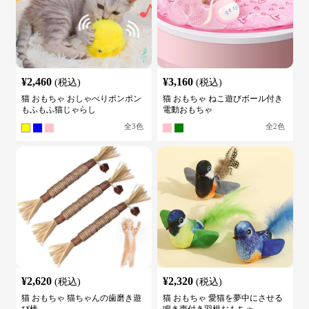
¥
2,460
¥
3,160
(税込)
(税込)
猫 おもちゃ おしゃべりポンポン
猫 おもちゃ ねこ遊びボール付き
もふもふ猫じゃらし
電動おもちゃ
全
3
色
全
2
色
¥
2,620
¥
2,320
(税込)
(税込)
猫 おもちゃ 猫ちゃんの歯磨き遊
猫 おもちゃ 愛猫を夢中にさせる
び棒
鳴き声付き羽根おもちゃ