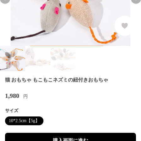
Previous slide
Nex
猫 おもちゃ もこもこネズミの紐付きおもちゃ
1,980
円
サイズ
10*2.5cm【5g】
購入画面に進む