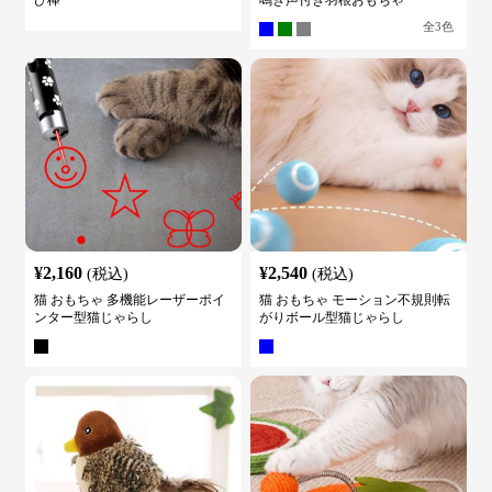
全
3
色
¥
2,160
¥
2,540
(税込)
(税込)
猫 おもちゃ 多機能レーザーポイ
猫 おもちゃ モーション不規則転
ンター型猫じゃらし
がりボール型猫じゃらし