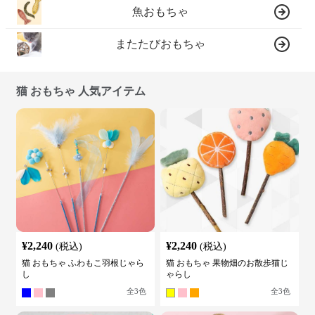
魚おもちゃ
またたびおもちゃ
猫 おもちゃ 人気アイテム
¥
2,240
¥
2,240
(税込)
(税込)
猫 おもちゃ ふわもこ羽根じゃら
猫 おもちゃ 果物畑のお散歩猫じ
し
ゃらし
全
3
色
全
3
色