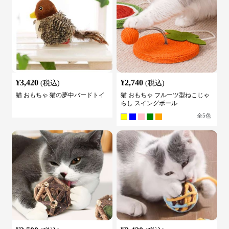
¥
3,420
¥
2,740
(税込)
(税込)
猫 おもちゃ 猫の夢中バードトイ
猫 おもちゃ フルーツ型ねこじゃ
らし スイングボール
全
5
色