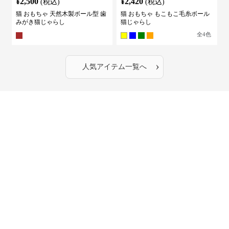
¥
2,500
¥
2,420
(税込)
(税込)
猫 おもちゃ 天然木製ボール型 歯
猫 おもちゃ もこもこ毛糸ボール
みがき猫じゃらし
猫じゃらし
全
4
色
›
人気アイテム一覧へ