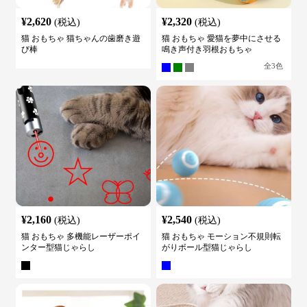
¥
2,620
¥
2,320
(税込)
(税込)
猫 おもちゃ 猫ちゃんの歯磨き遊
猫 おもちゃ 愛猫を夢中にさせる
び棒
鳴き声付き羽根おもちゃ
全
3
色
¥
2,160
¥
2,540
(税込)
(税込)
猫 おもちゃ 多機能レーザーポイ
猫 おもちゃ モーション不規則転
ンター型猫じゃらし
がりボール型猫じゃらし