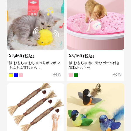
¥
2,460
¥
3,160
(税込)
(税込)
猫 おもちゃ おしゃべりポンポン
猫 おもちゃ ねこ遊びボール付き
もふもふ猫じゃらし
電動おもちゃ
全
3
色
全
2
色