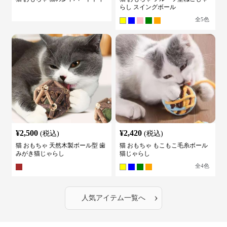
らし スイングボール
全
5
色
¥
2,500
¥
2,420
(税込)
(税込)
猫 おもちゃ 天然木製ボール型 歯
猫 おもちゃ もこもこ毛糸ボール
みがき猫じゃらし
猫じゃらし
全
4
色
›
人気アイテム一覧へ