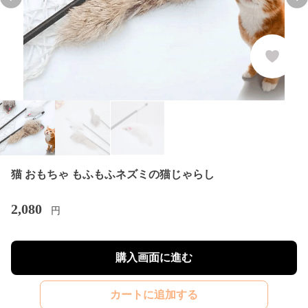
Previous slide
Nex
猫 おもちゃ もふもふネズミの猫じゃらし
2,080
円
購入画面に進む
カートに追加する