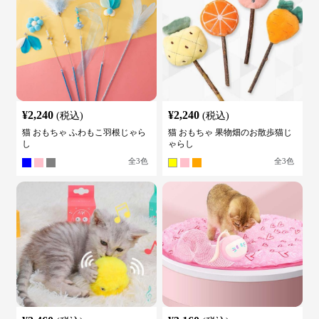
¥
2,240
¥
2,240
(税込)
(税込)
猫 おもちゃ ふわもこ羽根じゃら
猫 おもちゃ 果物畑のお散歩猫じ
し
ゃらし
全
3
色
全
3
色