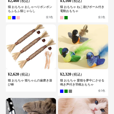
¥
2,460
¥
3,160
(税込)
(税込)
猫 おもちゃ おしゃべりポンポン
猫 おもちゃ ねこ遊びボール付き
もふもふ猫じゃらし
電動おもちゃ
全
3
色
全
2
色
¥
2,620
¥
2,320
(税込)
(税込)
猫 おもちゃ 猫ちゃんの歯磨き遊
猫 おもちゃ 愛猫を夢中にさせる
び棒
鳴き声付き羽根おもちゃ
全
3
色