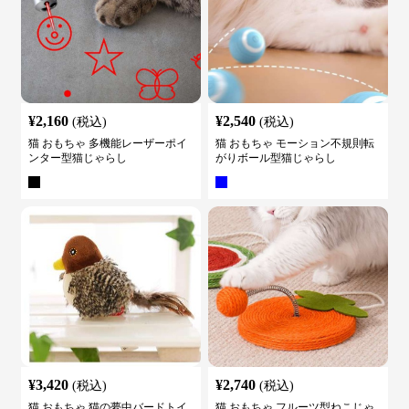
¥
2,160
¥
2,540
(税込)
(税込)
猫 おもちゃ 多機能レーザーポイ
猫 おもちゃ モーション不規則転
ンター型猫じゃらし
がりボール型猫じゃらし
¥
3,420
¥
2,740
(税込)
(税込)
猫 おもちゃ 猫の夢中バードトイ
猫 おもちゃ フルーツ型ねこじゃ