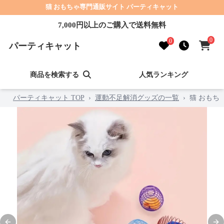
猫 おもちゃ専門通販サイト パーティキャット
7,000円以上のご購入で送料無料
0
0
パーティキャット
商品を検索する
人気ランキング
パーティキャット TOP
›
運動不足解消グッズの一覧
›
猫 おもち