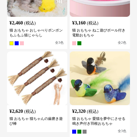
¥
2,460
¥
3,160
(税込)
(税込)
猫 おもちゃ おしゃべりポンポン
猫 おもちゃ ねこ遊びボール付き
もふもふ猫じゃらし
電動おもちゃ
全
3
色
全
2
色
¥
2,620
¥
2,320
(税込)
(税込)
猫 おもちゃ 猫ちゃんの歯磨き遊
猫 おもちゃ 愛猫を夢中にさせる
び棒
鳴き声付き羽根おもちゃ
全
3
色