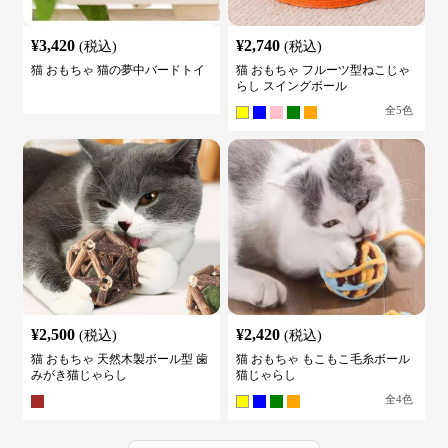
¥
3,420
¥
2,740
(税込)
(税込)
猫 おもちゃ 猫の夢中バードトイ
猫 おもちゃ フルーツ型ねこじゃ
らし スイングボール
全
5
色
¥
2,500
¥
2,420
(税込)
(税込)
猫 おもちゃ 天然木製ボール型 歯
猫 おもちゃ もこもこ毛糸ボール
みがき猫じゃらし
猫じゃらし
全
4
色