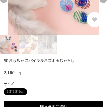
Previous slide
Nex
猫 おもちゃ スパイラルネズミ玉じゃらし
2,100
円
サイズ
6.5*6.5*8cm
購入画面に進む