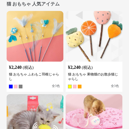
猫 おもちゃ 人気アイテム
¥
2,240
¥
2,240
(税込)
(税込)
猫 おもちゃ ふわもこ羽根じゃら
猫 おもちゃ 果物畑のお散歩猫じ
し
ゃらし
全
3
色
全
3
色