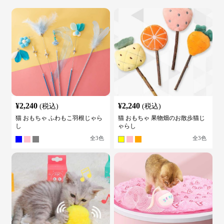
¥
2,240
¥
2,240
(税込)
(税込)
猫 おもちゃ ふわもこ羽根じゃら
猫 おもちゃ 果物畑のお散歩猫じ
し
ゃらし
全
3
色
全
3
色