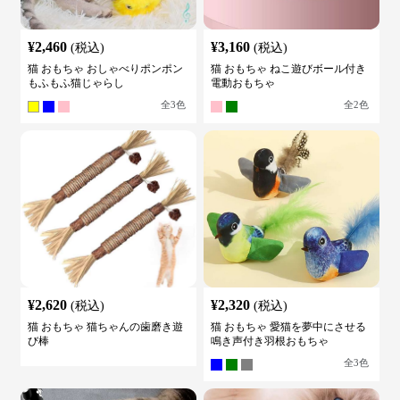
¥
2,460
¥
3,160
(税込)
(税込)
猫 おもちゃ おしゃべりポンポン
猫 おもちゃ ねこ遊びボール付き
もふもふ猫じゃらし
電動おもちゃ
全
3
色
全
2
色
¥
2,620
¥
2,320
(税込)
(税込)
猫 おもちゃ 猫ちゃんの歯磨き遊
猫 おもちゃ 愛猫を夢中にさせる
び棒
鳴き声付き羽根おもちゃ
全
3
色