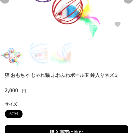
Previous slide
Nex
猫 おもちゃ じゃれ猫 ふわふわボール玉 鈴入りネズミ
2,000
円
サイズ
6CM
購入画面に進む