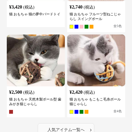
¥
3,420
¥
2,740
(税込)
(税込)
猫 おもちゃ 猫の夢中バードトイ
猫 おもちゃ フルーツ型ねこじゃ
らし スイングボール
全
5
色
¥
2,500
¥
2,420
(税込)
(税込)
猫 おもちゃ 天然木製ボール型 歯
猫 おもちゃ もこもこ毛糸ボール
みがき猫じゃらし
猫じゃらし
全
4
色
›
人気アイテム一覧へ