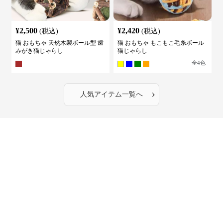
¥
2,500
¥
2,420
(税込)
(税込)
猫 おもちゃ 天然木製ボール型 歯
猫 おもちゃ もこもこ毛糸ボール
みがき猫じゃらし
猫じゃらし
全
4
色
›
人気アイテム一覧へ