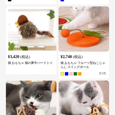
¥
3,420
¥
2,740
(税込)
(税込)
猫 おもちゃ 猫の夢中バードトイ
猫 おもちゃ フルーツ型ねこじゃ
らし スイングボール
全
5
色