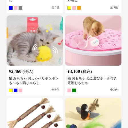
し
ゃらし
全
3
色
全
3
色
¥
2,460
¥
3,160
(税込)
(税込)
猫 おもちゃ おしゃべりポンポン
猫 おもちゃ ねこ遊びボール付き
もふもふ猫じゃらし
電動おもちゃ
全
3
色
全
2
色