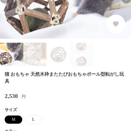
Previous slide
Nex
猫 おもちゃ 天然木枠またたびおもちゃボール型転がし玩
具
2,530
円
サイズ
M
L