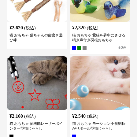
¥
2,620
¥
2,320
(税込)
(税込)
猫 おもちゃ 猫ちゃんの歯磨き遊
猫 おもちゃ 愛猫を夢中にさせる
び棒
鳴き声付き羽根おもちゃ
全
3
色
¥
2,160
¥
2,540
(税込)
(税込)
猫 おもちゃ 多機能レーザーポイ
猫 おもちゃ モーション不規則転
ンター型猫じゃらし
がりボール型猫じゃらし