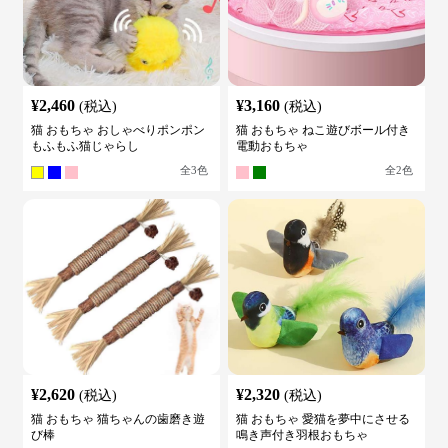
¥
2,460
¥
3,160
(税込)
(税込)
猫 おもちゃ おしゃべりポンポン
猫 おもちゃ ねこ遊びボール付き
もふもふ猫じゃらし
電動おもちゃ
全
3
色
全
2
色
¥
2,620
¥
2,320
(税込)
(税込)
猫 おもちゃ 猫ちゃんの歯磨き遊
猫 おもちゃ 愛猫を夢中にさせる
び棒
鳴き声付き羽根おもちゃ