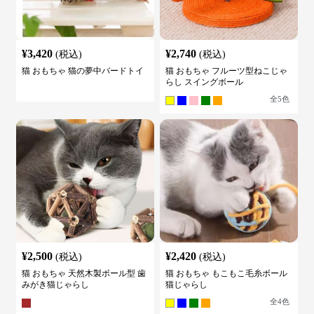
¥
3,420
¥
2,740
(税込)
(税込)
猫 おもちゃ 猫の夢中バードトイ
猫 おもちゃ フルーツ型ねこじゃ
らし スイングボール
全
5
色
¥
2,500
¥
2,420
(税込)
(税込)
猫 おもちゃ 天然木製ボール型 歯
猫 おもちゃ もこもこ毛糸ボール
みがき猫じゃらし
猫じゃらし
全
4
色