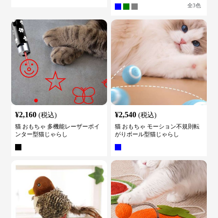
全
3
色
¥
2,160
¥
2,540
(税込)
(税込)
猫 おもちゃ 多機能レーザーポイ
猫 おもちゃ モーション不規則転
ンター型猫じゃらし
がりボール型猫じゃらし