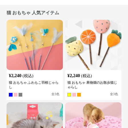
猫 おもちゃ 人気アイテム
¥
2,240
¥
2,240
(税込)
(税込)
猫 おもちゃ ふわもこ羽根じゃら
猫 おもちゃ 果物畑のお散歩猫じ
し
ゃらし
全
3
色
全
3
色