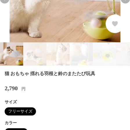
Previous slide
Nex
猫 おもちゃ 揺れる羽根と鈴のまたたび玩具
2,790
円
サイズ
フリーサイズ
カラー