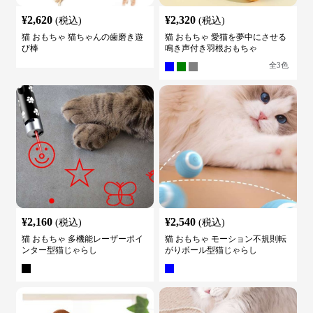
¥
2,620
¥
2,320
(税込)
(税込)
猫 おもちゃ 猫ちゃんの歯磨き遊
猫 おもちゃ 愛猫を夢中にさせる
び棒
鳴き声付き羽根おもちゃ
全
3
色
¥
2,160
¥
2,540
(税込)
(税込)
猫 おもちゃ 多機能レーザーポイ
猫 おもちゃ モーション不規則転
ンター型猫じゃらし
がりボール型猫じゃらし