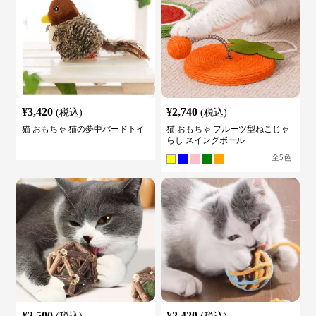
¥
3,420
¥
2,740
(税込)
(税込)
猫 おもちゃ 猫の夢中バードトイ
猫 おもちゃ フルーツ型ねこじゃ
らし スイングボール
全
5
色
¥
2,500
¥
2,420