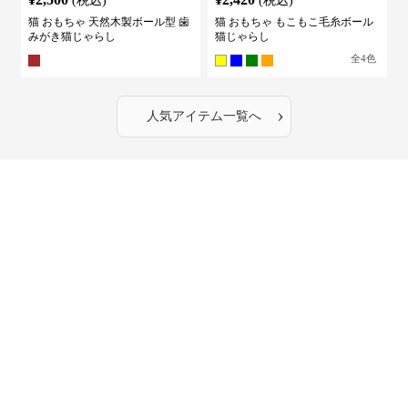
(税込)
(税込)
猫 おもちゃ 天然木製ボール型 歯
猫 おもちゃ もこもこ毛糸ボール
みがき猫じゃらし
猫じゃらし
全
4
色
›
人気アイテム一覧へ