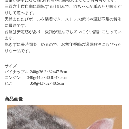
愛猫が夢中になる猫 おもちゃの回転式またたびおもちゃです。
三百六十度自由に回転する仕組みで、猫ちゃんが舐めたり噛んだ
りして遊べます。
天然またたびボールを装着でき、ストレス解消や運動不足の解消
に最適です。
台座は安定感があり、愛猫が遊んでもズレにくい設計になってい
ます。
飽きずに長時間楽しめるので、お留守番時の退屈解消にもぴった
りな一品です。
サイズ
パイナップル 240g/36.2×32×47.5cm
ニンジン 340g/44.5×30.8×47.5cm
ねこ 350g/43×32×48.5cm
商品画像