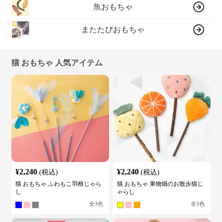
魚おもちゃ
またたびおもちゃ
猫 おもちゃ 人気アイテム
¥
2,240
¥
2,240
(税込)
(税込)
猫 おもちゃ ふわもこ羽根じゃら
猫 おもちゃ 果物畑のお散歩猫じ
し
ゃらし
全
3
色
全
3
色