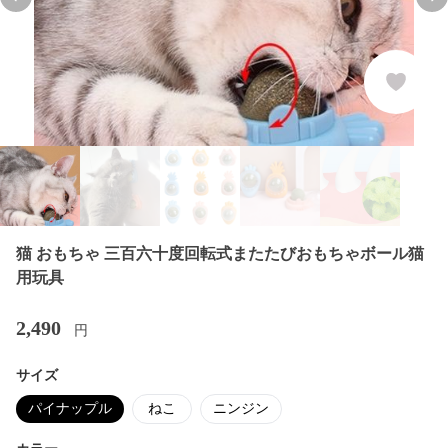
Previous slide
Nex
猫 おもちゃ 三百六十度回転式またたびおもちゃボール猫
用玩具
2,490
円
サイズ
パイナップル
ねこ
ニンジン