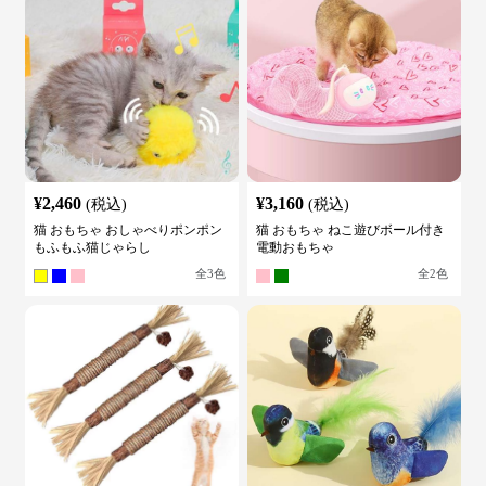
¥
2,460
¥
3,160
(税込)
(税込)
猫 おもちゃ おしゃべりポンポン
猫 おもちゃ ねこ遊びボール付き
もふもふ猫じゃらし
電動おもちゃ
全
3
色
全
2
色