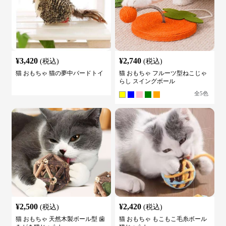
¥
3,420
¥
2,740
(税込)
(税込)
猫 おもちゃ 猫の夢中バードトイ
猫 おもちゃ フルーツ型ねこじゃ
らし スイングボール
全
5
色
¥
2,500
¥
2,420
(税込)
(税込)
猫 おもちゃ 天然木製ボール型 歯
猫 おもちゃ もこもこ毛糸ボール