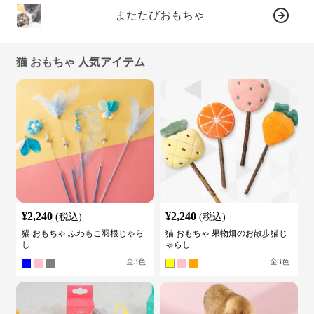
またたびおもちゃ
猫 おもちゃ 人気アイテム
¥
2,240
¥
2,240
(税込)
(税込)
猫 おもちゃ ふわもこ羽根じゃら
猫 おもちゃ 果物畑のお散歩猫じ
し
ゃらし
全
3
色
全
3
色