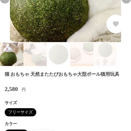
Previous slide
Nex
猫 おもちゃ 天然またたびおもちゃ大型ボール猫用玩具
2,580
円
サイズ
フリーサイズ
カラー