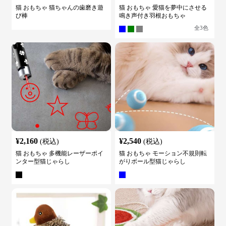
猫 おもちゃ 猫ちゃんの歯磨き遊
猫 おもちゃ 愛猫を夢中にさせる
び棒
鳴き声付き羽根おもちゃ
全
3
色
¥
2,160
¥
2,540
(税込)
(税込)
猫 おもちゃ 多機能レーザーポイ
猫 おもちゃ モーション不規則転
ンター型猫じゃらし
がりボール型猫じゃらし