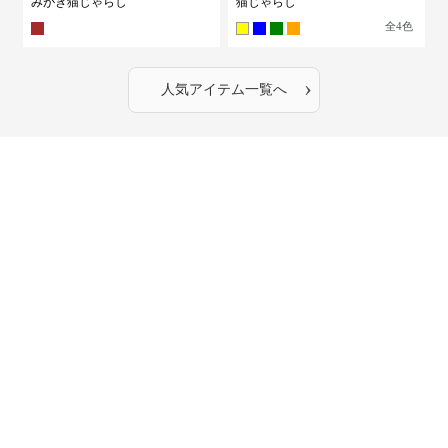
みがき猫じゃらし
猫じゃらし
全
4
色
›
人気アイテム一覧へ