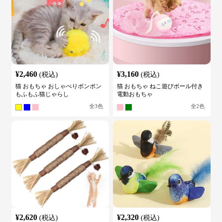
¥
2,460
¥
3,160
(税込)
(税込)
猫 おもちゃ おしゃべりポンポン
猫 おもちゃ ねこ遊びボール付き
もふもふ猫じゃらし
電動おもちゃ
全
3
色
全
2
色
¥
2,620
¥
2,320
(税込)
(税込)