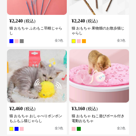
¥
2,240
¥
2,240
(税込)
(税込)
猫 おもちゃ ふわもこ羽根じゃら
猫 おもちゃ 果物畑のお散歩猫じ
し
ゃらし
全
3
色
全
3
色
¥
2,460
¥
3,160
(税込)
(税込)
猫 おもちゃ おしゃべりポンポン
猫 おもちゃ ねこ遊びボール付き
もふもふ猫じゃらし
電動おもちゃ
全
3
色
全
2
色