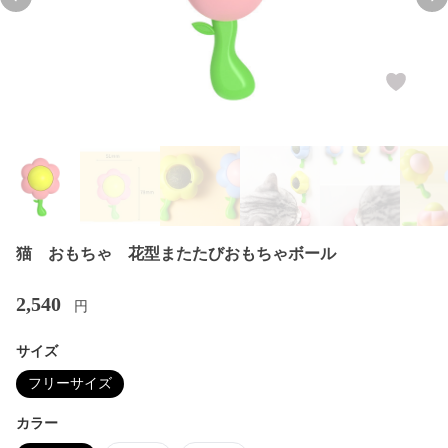
Previous slide
Nex
猫 おもちゃ 花型またたびおもちゃボール
2,540
円
サイズ
フリーサイズ
カラー