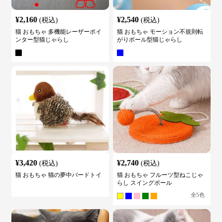
¥
2,160
¥
2,540
(税込)
(税込)
猫 おもちゃ 多機能レーザーポイ
猫 おもちゃ モーション不規則転
ンター型猫じゃらし
がりボール型猫じゃらし
¥
3,420
¥
2,740
(税込)
(税込)
猫 おもちゃ 猫の夢中バードトイ
猫 おもちゃ フルーツ型ねこじゃ
らし スイングボール
全
5
色