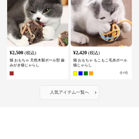
¥
2,500
¥
2,420
(税込)
(税込)
猫 おもちゃ 天然木製ボール型 歯
猫 おもちゃ もこもこ毛糸ボール
みがき猫じゃらし
猫じゃらし
全
4
色
›
人気アイテム一覧へ