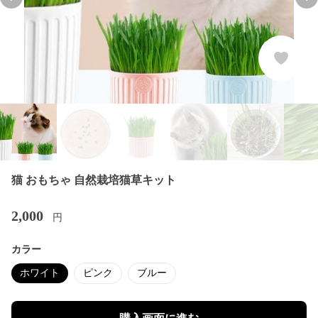
Previous slide
Nex
猫 おもちゃ 自然栽培猫草キット
2,000
円
カラー
ホワイト
ピンク
ブルー