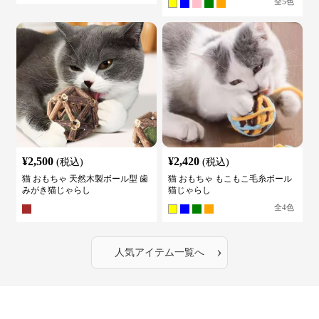
全
5
色
¥
2,500
¥
2,420
(税込)
(税込)
猫 おもちゃ 天然木製ボール型 歯
猫 おもちゃ もこもこ毛糸ボール
みがき猫じゃらし
猫じゃらし
全
4
色
›
人気アイテム一覧へ