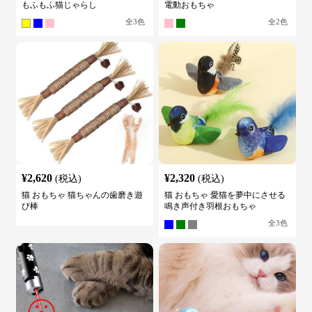
もふもふ猫じゃらし
電動おもちゃ
全
3
色
全
2
色
¥
2,620
¥
2,320
(税込)
(税込)
猫 おもちゃ 猫ちゃんの歯磨き遊
猫 おもちゃ 愛猫を夢中にさせる
び棒
鳴き声付き羽根おもちゃ
全
3
色