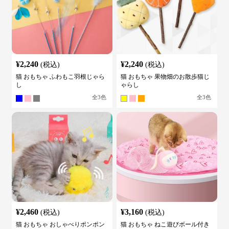
¥
2,240
¥
2,240
(税込)
(税込)
猫 おもちゃ ふわもこ羽根じゃら
猫 おもちゃ 果物畑のお散歩猫じ
し
ゃらし
全
3
色
全
3
色
¥
2,460
¥
3,160
(税込)
(税込)
猫 おもちゃ おしゃべりポンポン
猫 おもちゃ ねこ遊びボール付き